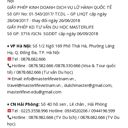
Nội.
GIẤY PHÉP KINH DOANH DỊCH VỤ LỮ HÀNH QUỐC TẾ
Số GP/ No: 01-543/2017/ TCDL – GP LHQT cấp ngày
28/04/2017 - thay đổi ngày 26/06/2018
GIẤY PHÉP KD TƯ VẤN DU HỌC MASTERLIFE
Số GP: 3716 /GCN- SGDĐT cấp ngày 06/09/2018
♦ VP Hà Nội:
Số 1/2 Ngõ 169 Phố Thái Hà, Phường Láng
Hạ, Q. Đống Đa, TP. Hà Nội
Tel :
0878.682.666
Hotline : 0878.582.666 /0878.330.666 (Visa & Tour quốc
tế) / 0878.682.666 (Tư vấn Du học)
Email: info@masterlifevietnam.vn ,
travel@masterlifevietnam.vn , dulichmaster@gmail.com,
masterlifevn.edu@gmail.com
♦ CN Hải Phòng:
Số 4D hồ sen , Lê chân , Hải Phòng
Tel : 0225.3558.996 Hotline: 0934520206 / 0944196.599
Hotline : 0878.982.666 (TV Du lịch) / 0878.682.666 (TV Du
học)