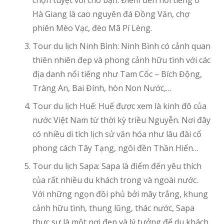
chọn tuyệt vời cho bạn. Điểm đến nổi tiếng ở
Hà Giang là cao nguyên đá Đồng Văn, chợ
phiên Mèo Vạc, đèo Mã Pí Lèng.
Tour du lịch Ninh Bình: Ninh Bình có cảnh quan
thiên nhiên đẹp và phong cảnh hữu tình với các
địa danh nổi tiếng như Tam Cốc – Bích Động,
Tràng An, Bai Đính, hòn Non Nước,…
Tour du lịch Huế: Huế được xem là kinh đô của
nước Việt Nam từ thời kỳ triều Nguyễn. Nơi đây
có nhiều di tích lịch sử văn hóa như lâu đài cổ
phong cách Tây Tạng, ngôi đền Thần Hiển…
Tour du lịch Sapa: Sapa là điểm đến yêu thích
của rất nhiều du khách trong và ngoài nước.
Với những ngọn đồi phủ bởi mây trắng, khung
cảnh hữu tình, thung lũng, thác nước, Sapa
thực sự là một nơi đẹp và lý tưởng để du khách