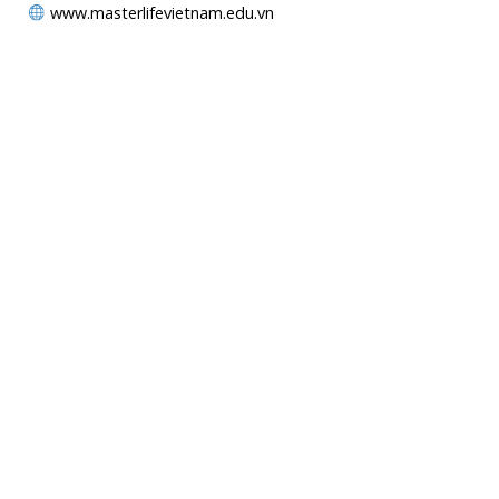
www.masterlifevietnam.edu.vn
MAPS