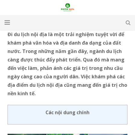
Đi du lịch nội địa là một trải nghiệm tuyệt vời để
TRANG CHỦ
khám phá văn hóa và địa danh đa dạng của đất
GIỚI THIỆU
nước. Trong những năm gần đây, ngành du lịch
càng được thúc đẩy phát triển. Qua đó mà mang
DU LỊCH
đến việc làm, phản ánh các giá trị trong nhu cầu
ngày càng cao của người dân. Việc khám phá các
DU HỌC
địa điểm du lịch nội địa cũng mang đến giá trị cho
VISA
nền kinh tế.
APARTMENT & HOTEL
Các nội dung chính
TUYỂN DỤNG
LIÊN HỆ