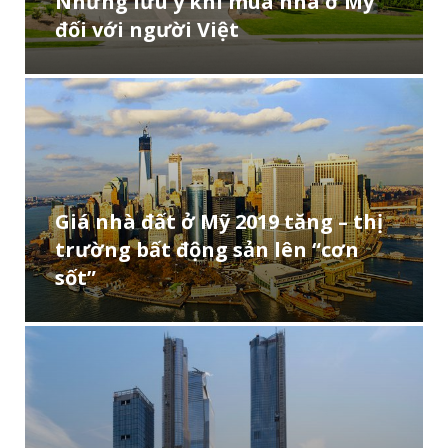
Những lưu ý khi mua nhà ở Mỹ
đối với người Việt
Giá nhà đất ở Mỹ 2019 tăng – thị
trường bất động sản lên “cơn
sốt”