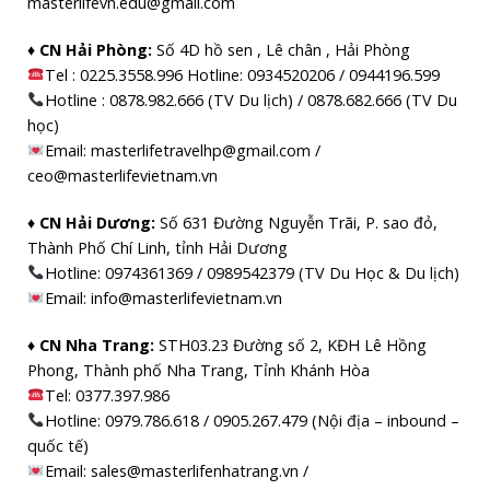
masterlifevn.edu@gmail.com
♦ CN Hải Phòng:
Số 4D hồ sen , Lê chân , Hải Phòng
Tel : 0225.3558.996 Hotline: 0934520206 / 0944196.599
Hotline : 0878.982.666 (TV Du lịch) / 0878.682.666 (TV Du
học)
Email: masterlifetravelhp@gmail.com /
ceo@masterlifevietnam.vn
♦ CN Hải Dương:
Số 631 Đường Nguyễn Trãi, P. sao đỏ,
Thành Phố Chí Linh, tỉnh Hải Dương
Hotline: 0974361369 / 0989542379 (TV Du Học & Du lịch)
Email: info@masterlifevietnam.vn
♦ CN Nha Trang:
STH03.23 Đường số 2, KĐH Lê Hồng
Phong, Thành phố Nha Trang, Tỉnh Khánh Hòa
Tel: 0377.397.986
Hotline: 0979.786.618 / 0905.267.479 (Nội địa – inbound –
quốc tế)
Email: sales@masterlifenhatrang.vn /