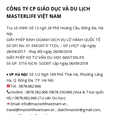
CÔNG TY CP GIÁO DỤC VÀ DU LỊCH
MASTERLIFE VIỆT NAM
Trụ sở chính: Số 12 ngõ 26 Phố Hoàng Cầu, Đống Đa, Hà
Nội.
GIẤY PHÉP KINH DOANH DỊCH VỤ LỮ HÀNH QUỐC TẾ
Số GP/ No: 01-543/2017/ TCDL – GP LHQT cấp ngày
28/04/2017 - thay đổi ngày 26/06/2018
GIẤY PHÉP KD TƯ VẤN DU HỌC MASTERLIFE
Số GP: 3716 /GCN- SGDĐT cấp ngày 06/09/2018
♦ VP Hà Nội:
Số 1/2 Ngõ 169 Phố Thái Hà, Phường Láng
Hạ, Q. Đống Đa, TP. Hà Nội
Tel :
0878.682.666
Hotline : 0878.582.666 /0878.330.666 (Visa & Tour quốc
tế) / 0878.682.666 (Tư vấn Du học)
Email: info@masterlifevietnam.vn ,
travel@masterlifevietnam.vn , dulichmaster@gmail.com,