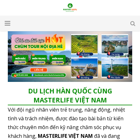
TRANG CHỦ
GIỚI THIỆU
DU LỊCH
DU HỌC
DU LỊCH HÀN QUỐC CÙNG
VISA
MASTERLIFE VIỆT NAM
Với đội ngũ nhân viên trẻ trung, năng động, nhiệt
APARTMENT & HOTEL
tình và trách nhiệm, được đào tạo bài bản từ kiến
TUYỂN DỤNG
thức chuyên môn đến kỹ năng chăm sóc phục vụ
khách hàng,
MASTERLIFE VIỆT NAM
đã và đang
LIÊN HỆ