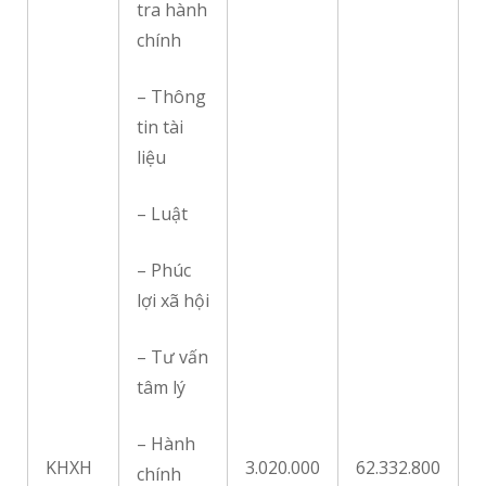
tra hành
chính
– Thông
tin tài
liệu
– Luật
– Phúc
lợi xã hội
– Tư vấn
tâm lý
– Hành
KHXH
3.020.000
62.332.800
chính