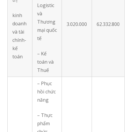
trị
Logistic
và
kinh
Thương
doanh
3.020.000
62.332.800
mại quốc
và tài
tế
chính-
kế
– Kế
toán
toán và
Thuế
– Phục
hồi chức
năng
– Thực
phẩm
chức