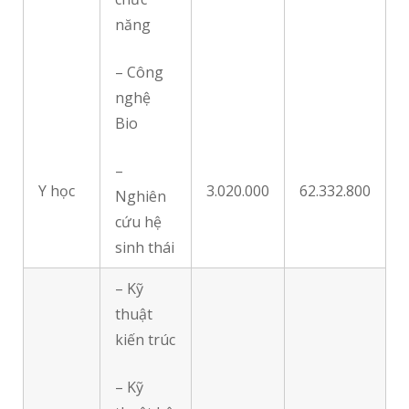
năng
– Công
nghệ
Bio
–
Y học
3.020.000
62.332.800
Nghiên
cứu hệ
sinh thái
– Kỹ
thuật
kiến trúc
– Kỹ