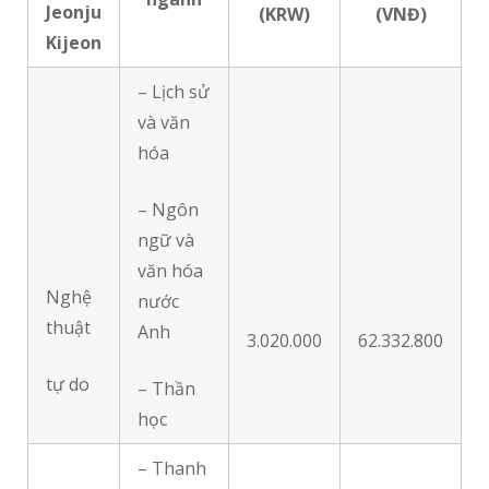
Jeonju
(KRW)
(VNĐ)
Kijeon
– Lịch sử
và văn
hóa
– Ngôn
ngữ và
văn hóa
Nghệ
nước
thuật
Anh
3.020.000
62.332.800
tự do
– Thần
học
– Thanh