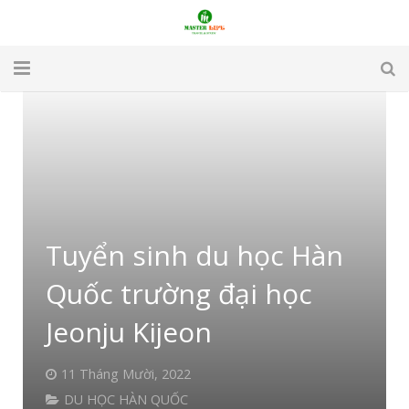
TRANG CHỦ
GIỚI THIỆU
DU LỊCH
DU HỌC
Tuyển sinh du học Hàn
VISA
Quốc trường đại học
APARTMENT & HOTEL
Jeonju Kijeon
TUYỂN DỤNG
11 Tháng Mười, 2022
DU HỌC HÀN QUỐC
LIÊN HỆ