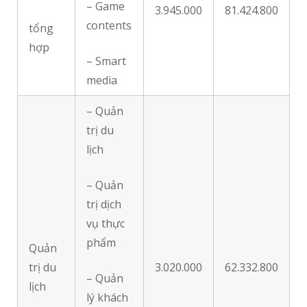
– Game
3.945.000
81.424.800
contents
tổng
hợp
– Smart
media
– Quản
trị du
lịch
– Quản
trị dịch
vụ thực
phẩm
Quản
trị du
3.020.000
62.332.800
– Quản
lịch
lý khách