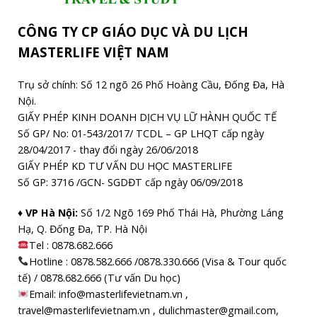
CÔNG TY CP GIÁO DỤC VÀ DU LỊCH
MASTERLIFE VIỆT NAM
Trụ sở chính: Số 12 ngõ 26 Phố Hoàng Cầu, Đống Đa, Hà
Nội.
GIẤY PHÉP KINH DOANH DỊCH VỤ LỮ HÀNH QUỐC TẾ
Số GP/ No: 01-543/2017/ TCDL – GP LHQT cấp ngày
28/04/2017 - thay đổi ngày 26/06/2018
GIẤY PHÉP KD TƯ VẤN DU HỌC MASTERLIFE
Số GP: 3716 /GCN- SGDĐT cấp ngày 06/09/2018
♦ VP Hà Nội:
Số 1/2 Ngõ 169 Phố Thái Hà, Phường Láng
Hạ, Q. Đống Đa, TP. Hà Nội
Tel :
0878.682.666
Hotline : 0878.582.666 /0878.330.666 (Visa & Tour quốc
tế) / 0878.682.666 (Tư vấn Du học)
Email: info@masterlifevietnam.vn ,
travel@masterlifevietnam.vn , dulichmaster@gmail.com,