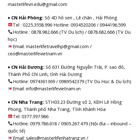
masterlifevn.edu@gmail.com
♦ CN Hải Phòng:
Số 4D hồ sen , Lê chân , Hải Phòng
Tel : 0225.3558.996 Hotline: 0934520206 / 0944196.599
Hotline : 0878.982.666 (TV Du lịch) / 0878.682.666 (TV Du
học)
Email: masterlifetravelhp@gmail.com /
ceo@masterlifevietnam.vn
♦ CN Hải Dương:
Số 631 Đường Nguyễn Trãi, P. sao đỏ,
Thành Phố Chí Linh, tỉnh Hải Dương
Hotline: 0974361369 / 0989542379 (TV Du Học & Du lịch)
Email: info@masterlifevietnam.vn
♦ CN Nha Trang:
STH03.23 Đường số 2, KĐH Lê Hồng
Phong, Thành phố Nha Trang, Tỉnh Khánh Hòa
Tel: 0377.397.986
Hotline: 0979.786.618 / 0905.267.479 (Nội địa – inbound –
quốc tế)
Email: sales@masterlifenhatrang.vn /