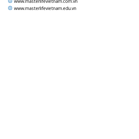
www.masterlifevietnam.com.vn
www.masterlifevietnam.edu.vn
MAPS