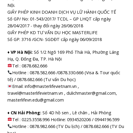
Nội.
GIẤY PHÉP KINH DOANH DỊCH VỤ LỮ HÀNH QUỐC TẾ
Số GP/ No: 01-543/2017/ TCDL – GP LHQT cấp ngày
28/04/2017 - thay đổi ngày 26/06/2018
GIẤY PHÉP KD TƯ VẤN DU HỌC MASTERLIFE
Số GP: 3716 /GCN- SGDĐT cấp ngày 06/09/2018
♦ VP Hà Nội:
Số 1/2 Ngõ 169 Phố Thái Hà, Phường Láng
Hạ, Q. Đống Đa, TP. Hà Nội
Tel :
0878.682.666
Hotline : 0878.582.666 /0878.330.666 (Visa & Tour quốc
tế) / 0878.682.666 (Tư vấn Du học)
Email: info@masterlifevietnam.vn ,
travel@masterlifevietnam.vn , dulichmaster@gmail.com,
masterlifevn.edu@gmail.com
♦ CN Hải Phòng:
Số 4D hồ sen , Lê chân , Hải Phòng
Tel : 0225.3558.996 Hotline: 0934520206 / 0944196.599
Hotline : 0878.982.666 (TV Du lịch) / 0878.682.666 (TV Du