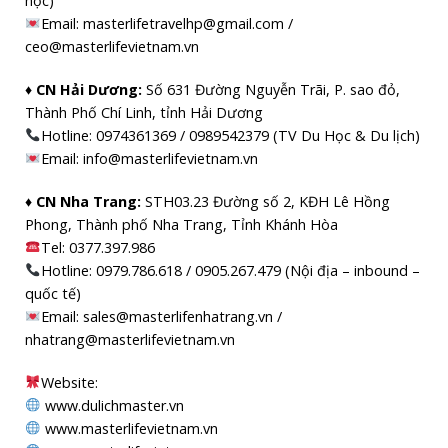
học)
Email: masterlifetravelhp@gmail.com /
ceo@masterlifevietnam.vn
♦ CN Hải Dương:
Số 631 Đường Nguyễn Trãi, P. sao đỏ,
Thành Phố Chí Linh, tỉnh Hải Dương
Hotline: 0974361369 / 0989542379 (TV Du Học & Du lịch)
Email: info@masterlifevietnam.vn
♦ CN Nha Trang:
STH03.23 Đường số 2, KĐH Lê Hồng
Phong, Thành phố Nha Trang, Tỉnh Khánh Hòa
Tel: 0377.397.986
Hotline: 0979.786.618 / 0905.267.479 (Nội địa – inbound –
quốc tế)
Email: sales@masterlifenhatrang.vn /
nhatrang@masterlifevietnam.vn
Website:
www.dulichmaster.vn
www.masterlifevietnam.vn