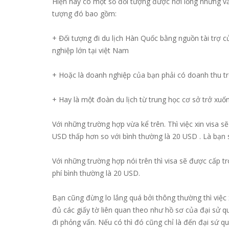
Hiện nay có một số đối tượng được nới lỏng những vẫn
tượng đó bao gồm:
+ Đối tượng đi du lịch Hàn Quốc bằng nguồn tài trợ
nghiệp lớn tại việt Nam
+ Hoặc là doanh nghiệp của bạn phải có doanh thu tr
+ Hay là một đoàn du lịch từ trung học cơ sở trở xuố
Với những trường hợp vừa kể trên. Thì việc xin visa s
USD thấp hơn so với bình thường là 20 USD . Là bạn 
Với những trường hợp nói trên thì visa sẽ được cấp t
phí bình thường là 20 USD.
Bạn cũng đừng lo lắng quá bởi thông thường thì việc x
đủ các giấy tờ liên quan theo như hồ sơ của đại sử q
đi phỏng vấn. Nếu có thì đó cũng chỉ là đến đại sứ q