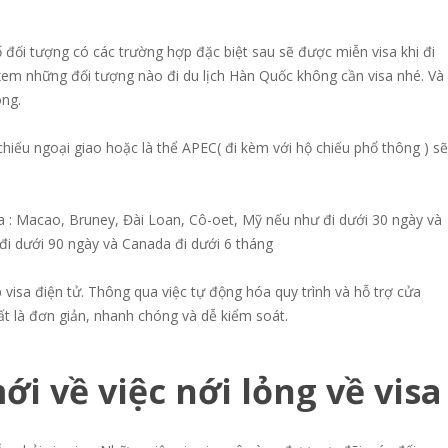
ố đối tượng có các trường hợp đặc biệt sau sẽ được miễn visa khi đi
 xem những đối tượng nào đi du lịch Hàn Quốc không cần visa nhé. Và
ng.
hiếu ngoại giao hoặc là thể APEC( đi kèm với hộ chiếu phổ thông ) sẽ
a : Macao, Bruney, Đài Loan, Cô-oet, Mỹ nếu như đi dưới 30 ngày và
đi dưới 90 ngày và Canada đi dưới 6 tháng
visa điện tử. Thông qua việc tự động hóa quy trình và hỗ trợ cửa
rất là đơn giản, nhanh chóng và dễ kiểm soát.
i về việc nới lỏng về visa