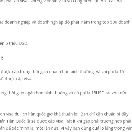
 phải xin visa. Những việc xin visa vô cùng được ưu đãi, các đối
 của doanh nghiệp và doanh nghiệp đó phải nằm trong top 500 doanh
ên 5 triệu USD.
ng
ẽ được cấp trong thời gian nhanh hơn bình thường. Và chi phí là 15
sẽ được cấp visa.
rong thời gian ngắn hơn bình thường và có phí là 15USD so với mức
in visa du lịch hàn quốc giờ khá thuận lợi. Bạn chỉ cần chuẩn bị đầy
uán Hàn Quốc là sẽ được cấp visa. Rất ít khi gặp phải trường hợp phải
uán để xác minh lại một lần nữa.
Vì vậy bạn đừng quá lo lắng trong vấ