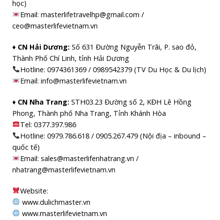
học)
Email: masterlifetravelhp@gmail.com /
ceo@masterlifevietnam.vn
♦ CN Hải Dương:
Số 631 Đường Nguyễn Trãi, P. sao đỏ,
Thành Phố Chí Linh, tỉnh Hải Dương
Hotline: 0974361369 / 0989542379 (TV Du Học & Du lịch)
Email: info@masterlifevietnam.vn
♦ CN Nha Trang:
STH03.23 Đường số 2, KĐH Lê Hồng
Phong, Thành phố Nha Trang, Tỉnh Khánh Hòa
Tel: 0377.397.986
Hotline: 0979.786.618 / 0905.267.479 (Nội địa – inbound –
quốc tế)
Email: sales@masterlifenhatrang.vn /
nhatrang@masterlifevietnam.vn
Website:
www.dulichmaster.vn
www.masterlifevietnam.vn