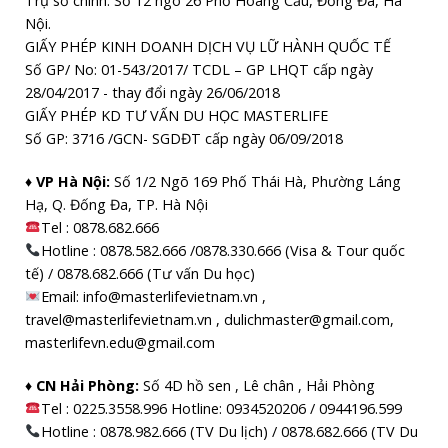
Trụ sở chính: Số 12 ngõ 26 Phố Hoàng Cầu, Đống Đa, Hà
Nội.
GIẤY PHÉP KINH DOANH DỊCH VỤ LỮ HÀNH QUỐC TẾ
Số GP/ No: 01-543/2017/ TCDL – GP LHQT cấp ngày
28/04/2017 - thay đổi ngày 26/06/2018
GIẤY PHÉP KD TƯ VẤN DU HỌC MASTERLIFE
Số GP: 3716 /GCN- SGDĐT cấp ngày 06/09/2018
♦ VP Hà Nội:
Số 1/2 Ngõ 169 Phố Thái Hà, Phường Láng
Hạ, Q. Đống Đa, TP. Hà Nội
Tel :
0878.682.666
Hotline : 0878.582.666 /0878.330.666 (Visa & Tour quốc
tế) / 0878.682.666 (Tư vấn Du học)
Email: info@masterlifevietnam.vn ,
travel@masterlifevietnam.vn , dulichmaster@gmail.com,
masterlifevn.edu@gmail.com
♦ CN Hải Phòng:
Số 4D hồ sen , Lê chân , Hải Phòng
Tel : 0225.3558.996 Hotline: 0934520206 / 0944196.599
Hotline : 0878.982.666 (TV Du lịch) / 0878.682.666 (TV Du