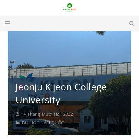
TRANG CHỦ
GIỚI THIỆU
DU LỊCH
DU HỌC
Jeonju Kijeon College
VISA
University
APARTMENT & HOTEL
14 Tháng Mười Hai, 2022
DU HỌC HÀN QUỐC
TUYỂN DỤNG
LIÊN HỆ