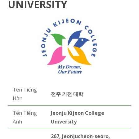
UNIVERSITY
Tên Tiếng
전주
기전
대학
Hàn
Tên Tiếng
Jeonju Kijeon College
Anh
University
267, Jeonjucheon-seoro,