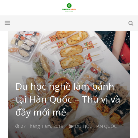
TRANG CHỦ
GIỚI THIỆU
DU LỊCH
DU HỌC
Du học nghề làm bánh
VISA
tại Hàn Quốc – Thú vị và
APARTMENT & HOTEL
đầy mới mẻ
TUYỂN DỤNG
27 Tháng Tám, 2019
DU HỌC HÀN QUỐC
LIÊN HỆ