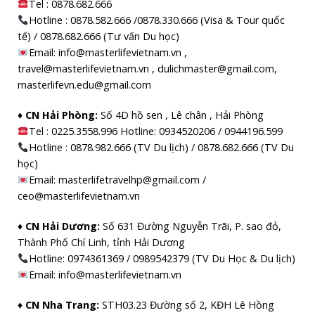
Tel :
0878.682.666
Hotline : 0878.582.666 /0878.330.666 (Visa & Tour quốc
tế) / 0878.682.666 (Tư vấn Du học)
Email: info@masterlifevietnam.vn ,
travel@masterlifevietnam.vn , dulichmaster@gmail.com,
masterlifevn.edu@gmail.com
♦ CN Hải Phòng:
Số 4D hồ sen , Lê chân , Hải Phòng
Tel : 0225.3558.996 Hotline: 0934520206 / 0944196.599
Hotline : 0878.982.666 (TV Du lịch) / 0878.682.666 (TV Du
học)
Email: masterlifetravelhp@gmail.com /
ceo@masterlifevietnam.vn
♦ CN Hải Dương:
Số 631 Đường Nguyễn Trãi, P. sao đỏ,
Thành Phố Chí Linh, tỉnh Hải Dương
Hotline: 0974361369 / 0989542379 (TV Du Học & Du lịch)
Email: info@masterlifevietnam.vn
♦ CN Nha Trang:
STH03.23 Đường số 2, KĐH Lê Hồng