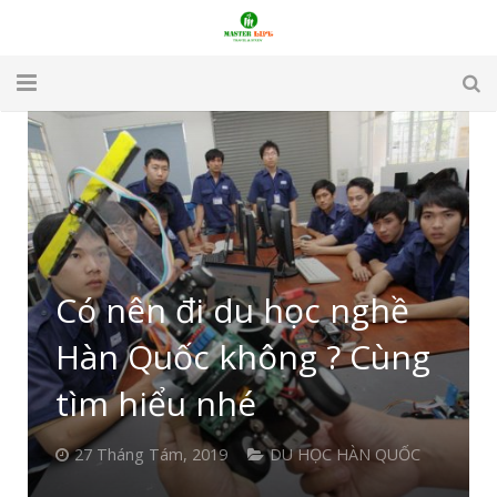
TRANG CHỦ
GIỚI THIỆU
DU LỊCH
DU HỌC
Có nên đi du học nghề
VISA
Hàn Quốc không ? Cùng
APARTMENT & HOTEL
tìm hiểu nhé
TUYỂN DỤNG
27 Tháng Tám, 2019
DU HỌC HÀN QUỐC
LIÊN HỆ