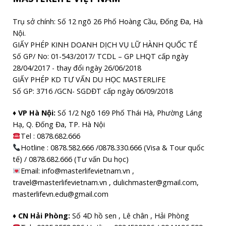
Trụ sở chính: Số 12 ngõ 26 Phố Hoàng Cầu, Đống Đa, Hà
Nội.
GIẤY PHÉP KINH DOANH DỊCH VỤ LỮ HÀNH QUỐC TẾ
Số GP/ No: 01-543/2017/ TCDL – GP LHQT cấp ngày
28/04/2017 - thay đổi ngày 26/06/2018
GIẤY PHÉP KD TƯ VẤN DU HỌC MASTERLIFE
Số GP: 3716 /GCN- SGDĐT cấp ngày 06/09/2018
♦ VP Hà Nội:
Số 1/2 Ngõ 169 Phố Thái Hà, Phường Láng
Hạ, Q. Đống Đa, TP. Hà Nội
Tel :
0878.682.666
Hotline : 0878.582.666 /0878.330.666 (Visa & Tour quốc
tế) / 0878.682.666 (Tư vấn Du học)
Email: info@masterlifevietnam.vn ,
travel@masterlifevietnam.vn , dulichmaster@gmail.com,
masterlifevn.edu@gmail.com
♦ CN Hải Phòng:
Số 4D hồ sen , Lê chân , Hải Phòng