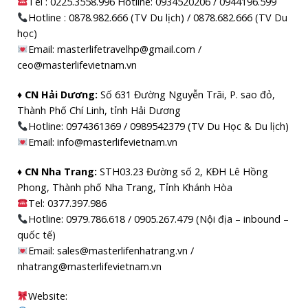
Tel : 0225.3558.996 Hotline: 0934520206 / 0944196.599
Hotline : 0878.982.666 (TV Du lịch) / 0878.682.666 (TV Du
học)
Email: masterlifetravelhp@gmail.com /
ceo@masterlifevietnam.vn
♦ CN Hải Dương:
Số 631 Đường Nguyễn Trãi, P. sao đỏ,
Thành Phố Chí Linh, tỉnh Hải Dương
Hotline: 0974361369 / 0989542379 (TV Du Học & Du lịch)
Email: info@masterlifevietnam.vn
♦ CN Nha Trang:
STH03.23 Đường số 2, KĐH Lê Hồng
Phong, Thành phố Nha Trang, Tỉnh Khánh Hòa
Tel: 0377.397.986
Hotline: 0979.786.618 / 0905.267.479 (Nội địa – inbound –
quốc tế)
Email: sales@masterlifenhatrang.vn /
nhatrang@masterlifevietnam.vn
Website: