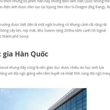
êu thích những bộ phim Hàn hay những diễn viên Hàn Quốc không thể
màn điện ảnh được đào tạo tại Kyung Hee như G-Dragon (Big Bang), Bi
rường được biết đến là một ngôi trường có khung cảnh rất rộng rãi
 bóng cây lớn, rợp mát, khu Suwon rộng 200ha nằm cạnh hồ Signal
c thành phố Seoul.
c gia Hàn Quốc
Seoul nhưng đây cũng là nền giáo dục được nhiều du học sinh lựa
iếng với đội ngũ giảng viên tâm huyết và nhiệt tình cùng đội ngũ tran