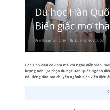
Du học Hàn Quốc
Biến giấc mơ th
9 Tháng Tám, 2019
DU HỌC HÀN QUỐC
Các sinh viên có đam mê với nghề diễn viên, m
lượng nên lựa chọn du học Hàn Quốc ngành diễn 
nổi tiếng đào tạo chuyên ngành diễn viên điện ả
C