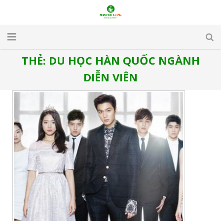
THẺ:
DU HỌC HÀN QUỐC NGÀNH
TRANG CHỦ
DIỄN VIÊN
GIỚI THIỆU
DU LỊCH
DU HỌC
VISA
APARTMENT & HOTEL
TUYỂN DỤNG
LIÊN HỆ