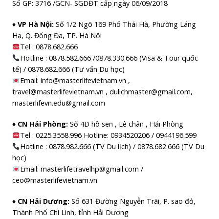
Số GP: 3716 /GCN- SGDĐT cấp ngày 06/09/2018
♦ VP Hà Nội:
Số 1/2 Ngõ 169 Phố Thái Hà, Phường Láng
Hạ, Q. Đống Đa, TP. Hà Nội
Tel :
0878.682.666
Hotline : 0878.582.666 /0878.330.666 (Visa & Tour quốc
tế) / 0878.682.666 (Tư vấn Du học)
Email: info@masterlifevietnam.vn ,
travel@masterlifevietnam.vn , dulichmaster@gmail.com,
masterlifevn.edu@gmail.com
♦ CN Hải Phòng:
Số 4D hồ sen , Lê chân , Hải Phòng
Tel : 0225.3558.996 Hotline: 0934520206 / 0944196.599
Hotline : 0878.982.666 (TV Du lịch) / 0878.682.666 (TV Du
học)
Email: masterlifetravelhp@gmail.com /
ceo@masterlifevietnam.vn
♦ CN Hải Dương:
Số 631 Đường Nguyễn Trãi, P. sao đỏ,
Thành Phố Chí Linh, tỉnh Hải Dương