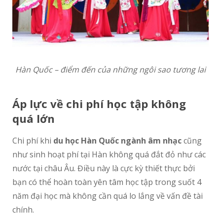
Hàn Quốc – điểm đến của những ngôi sao tương lai
Áp l
ự
c v
ề
chi phí h
ọ
c t
ậ
p không
quá l
ớ
n
Chi phí khi
du học Hàn Quốc ngành âm nhạc
cũng
như sinh hoạt phí tại Hàn không quá đắt đỏ như các
nước tại châu Âu. Điều này là cực kỳ thiết thực bởi
bạn có thể hoàn toàn yên tâm học tập trong suốt 4
năm đại học mà không cần quá lo lắng về vấn đề tài
chính.