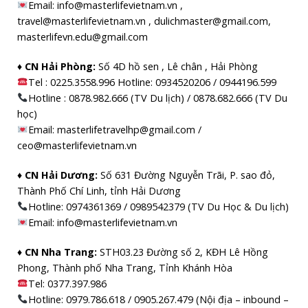
Email: info@masterlifevietnam.vn ,
travel@masterlifevietnam.vn , dulichmaster@gmail.com,
masterlifevn.edu@gmail.com
♦ CN Hải Phòng:
Số 4D hồ sen , Lê chân , Hải Phòng
Tel : 0225.3558.996 Hotline: 0934520206 / 0944196.599
Hotline : 0878.982.666 (TV Du lịch) / 0878.682.666 (TV Du
học)
Email: masterlifetravelhp@gmail.com /
ceo@masterlifevietnam.vn
♦ CN Hải Dương:
Số 631 Đường Nguyễn Trãi, P. sao đỏ,
Thành Phố Chí Linh, tỉnh Hải Dương
Hotline: 0974361369 / 0989542379 (TV Du Học & Du lịch)
Email: info@masterlifevietnam.vn
♦ CN Nha Trang:
STH03.23 Đường số 2, KĐH Lê Hồng
Phong, Thành phố Nha Trang, Tỉnh Khánh Hòa
Tel: 0377.397.986
Hotline: 0979.786.618 / 0905.267.479 (Nội địa – inbound –