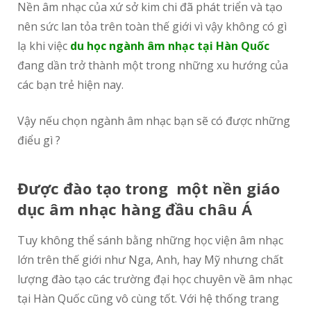
Nền âm nhạc của xứ sở kim chi đã phát triển và tạo
nên sức lan tỏa trên toàn thế giới vì vậy không có gì
lạ khi việc
du học ngành âm nhạc tại Hàn Quốc
đang dần trở thành một trong những xu hướng của
các bạn trẻ hiện nay.
Vậy nếu chọn ngành âm nhạc bạn sẽ có được những
điểu gì ?
Đ
ượ
c đào t
ạ
o trong m
ộ
t n
ề
n giáo
d
ụ
c âm nh
ạ
c hàng đ
ầ
u châu Á
Tuy không thể sánh bằng những học viện âm nhạc
lớn trên thế giới như Nga, Anh, hay Mỹ nhưng chất
lượng đào tạo các trường đại học chuyên về âm nhạc
tại Hàn Quốc cũng vô cùng tốt. Với hệ thống trang