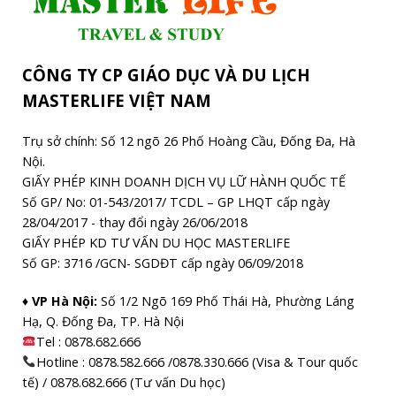
CÔNG TY CP GIÁO DỤC VÀ DU LỊCH
MASTERLIFE VIỆT NAM
Trụ sở chính: Số 12 ngõ 26 Phố Hoàng Cầu, Đống Đa, Hà
Nội.
GIẤY PHÉP KINH DOANH DỊCH VỤ LỮ HÀNH QUỐC TẾ
Số GP/ No: 01-543/2017/ TCDL – GP LHQT cấp ngày
28/04/2017 - thay đổi ngày 26/06/2018
GIẤY PHÉP KD TƯ VẤN DU HỌC MASTERLIFE
Số GP: 3716 /GCN- SGDĐT cấp ngày 06/09/2018
♦ VP Hà Nội:
Số 1/2 Ngõ 169 Phố Thái Hà, Phường Láng
Hạ, Q. Đống Đa, TP. Hà Nội
Tel :
0878.682.666
Hotline : 0878.582.666 /0878.330.666 (Visa & Tour quốc
tế) / 0878.682.666 (Tư vấn Du học)