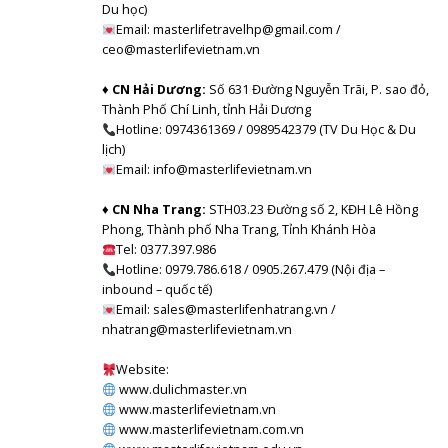
Du học)
Email: masterlifetravelhp@gmail.com /
ceo@masterlifevietnam.vn
♦ CN Hải Dương:
Số 631 Đường Nguyễn Trãi, P. sao đỏ,
Thành Phố Chí Linh, tỉnh Hải Dương
Hotline: 0974361369 / 0989542379 (TV Du Học & Du
lịch)
Email: info@masterlifevietnam.vn
♦ CN Nha Trang:
STH03.23 Đường số 2, KĐH Lê Hồng
Phong, Thành phố Nha Trang, Tỉnh Khánh Hòa
Tel: 0377.397.986
Hotline: 0979.786.618 / 0905.267.479 (Nội địa –
inbound – quốc tế)
Email: sales@masterlifenhatrang.vn /
nhatrang@masterlifevietnam.vn
Website:
www.dulichmaster.vn
www.masterlifevietnam.vn
www.masterlifevietnam.com.vn