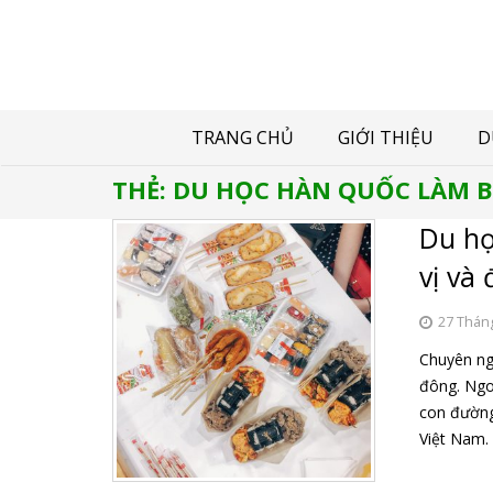
TRANG CHỦ
GIỚI THIỆU
D
THẺ:
DU HỌC HÀN QUỐC LÀM 
Du họ
vị và
27 Thán
Chuyên ng
đông. Ngoà
con đườn
Việt Nam.