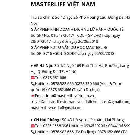
MASTERLIFE VIỆT NAM
Trụ sở chính: Số 12 ngõ 26 Phố Hoàng Cầu, Đống Đa, Hà
Nội.
GIẤY PHÉP KINH DOANH DỊCH VỤ LỮ HÀNH QUỐC TẾ
Số GP/ No: 01-543/2017/ TCDL – GP LHQT cấp ngày
28/04/2017 - thay đổi ngày 26/06/2018
GIẤY PHÉP KD TƯ VẤN DU HỌC MASTERLIFE
Số GP: 3716 /GCN- SGDĐT cấp ngày 06/09/2018
♦ VP Hà Nội:
Số 1/2 Ngõ 169 Phố Thái Hà, Phường Láng
Hạ, Q. Đống Đa, TP. Hà Nội
Tel :
0878.682.666
Hotline : 0878.582.666 /0878.330.666 (Visa & Tour
quốc tế) / 0878.682.666 (Tư vấn Du học)
Email: info@masterlifevietnam.vn ,
travel@masterlifevietnam.vn , dulichmaster@gmail.com,
masterlifevn.edu@gmail.com
♦ CN Hải Phòng:
Số 4D hồ sen , Lê chân , Hải Phòng
Tel : 0225.3558.996 Hotline: 0934520206 / 0944196.599
Hotline : 0878.982.666 (TV Du lịch) / 0878.682.666 (TV