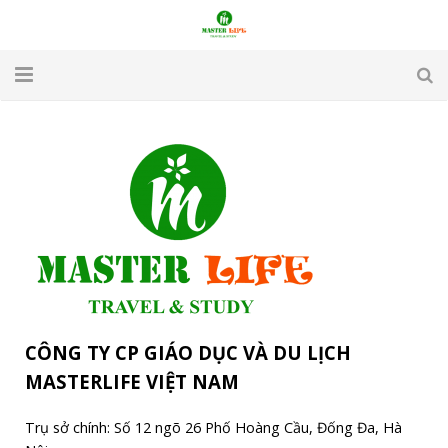
TRANG CHỦ
GIỚI THIỆU
DU LỊCH
DU HỌC
VISA
CÔNG TY CP GIÁO DỤC VÀ DU LỊCH
APARTMENT & HOTEL
MASTERLIFE VIỆT NAM
TUYỂN DỤNG
Trụ sở chính: Số 12 ngõ 26 Phố Hoàng Cầu, Đống Đa, Hà
LIÊN HỆ