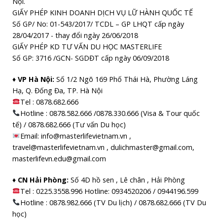
Nội.
GIẤY PHÉP KINH DOANH DỊCH VỤ LỮ HÀNH QUỐC TẾ
Số GP/ No: 01-543/2017/ TCDL – GP LHQT cấp ngày
28/04/2017 - thay đổi ngày 26/06/2018
GIẤY PHÉP KD TƯ VẤN DU HỌC MASTERLIFE
Số GP: 3716 /GCN- SGDĐT cấp ngày 06/09/2018
♦ VP Hà Nội:
Số 1/2 Ngõ 169 Phố Thái Hà, Phường Láng
Hạ, Q. Đống Đa, TP. Hà Nội
Tel :
0878.682.666
Hotline : 0878.582.666 /0878.330.666 (Visa & Tour quốc
tế) / 0878.682.666 (Tư vấn Du học)
Email: info@masterlifevietnam.vn ,
travel@masterlifevietnam.vn , dulichmaster@gmail.com,
masterlifevn.edu@gmail.com
♦ CN Hải Phòng:
Số 4D hồ sen , Lê chân , Hải Phòng
Tel : 0225.3558.996 Hotline: 0934520206 / 0944196.599
Hotline : 0878.982.666 (TV Du lịch) / 0878.682.666 (TV Du
học)