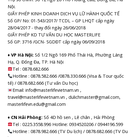
Nội.
GIẤY PHÉP KINH DOANH DỊCH VỤ LỮ HÀNH QUỐC TẾ
Số GP/ No: 01-543/2017/ TCDL – GP LHQT cấp ngày
28/04/2017 - thay đổi ngày 26/06/2018
GIẤY PHÉP KD TƯ VẤN DU HỌC MASTERLIFE
Số GP: 3716 /GCN- SGDĐT cấp ngày 06/09/2018
♦ VP Hà Nội:
Số 1/2 Ngõ 169 Phố Thái Hà, Phường Láng
Hạ, Q. Đống Đa, TP. Hà Nội
Tel :
0878.682.666
Hotline : 0878.582.666 /0878.330.666 (Visa & Tour quốc
tế) / 0878.682.666 (Tư vấn Du học)
Email: info@masterlifevietnam.vn ,
travel@masterlifevietnam.vn , dulichmaster@gmail.com,
masterlifevn.edu@gmail.com
♦ CN Hải Phòng:
Số 4D hồ sen , Lê chân , Hải Phòng
Tel : 0225.3558.996 Hotline: 0934520206 / 0944196.599
Hotline : 0878.982.666 (TV Du lịch) / 0878.682.666 (TV Du