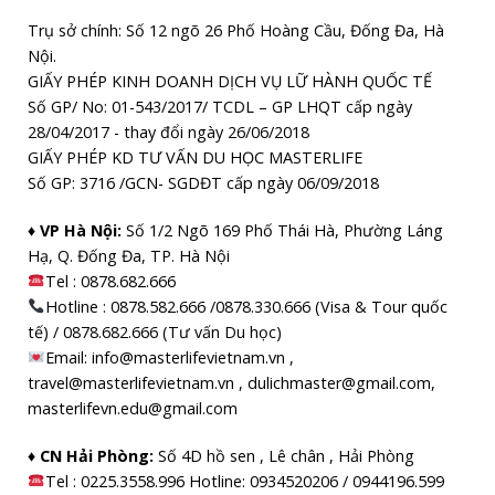
Trụ sở chính: Số 12 ngõ 26 Phố Hoàng Cầu, Đống Đa, Hà
Nội.
GIẤY PHÉP KINH DOANH DỊCH VỤ LỮ HÀNH QUỐC TẾ
Số GP/ No: 01-543/2017/ TCDL – GP LHQT cấp ngày
28/04/2017 - thay đổi ngày 26/06/2018
GIẤY PHÉP KD TƯ VẤN DU HỌC MASTERLIFE
Số GP: 3716 /GCN- SGDĐT cấp ngày 06/09/2018
♦ VP Hà Nội:
Số 1/2 Ngõ 169 Phố Thái Hà, Phường Láng
Hạ, Q. Đống Đa, TP. Hà Nội
Tel :
0878.682.666
Hotline : 0878.582.666 /0878.330.666 (Visa & Tour quốc
tế) / 0878.682.666 (Tư vấn Du học)
Email: info@masterlifevietnam.vn ,
travel@masterlifevietnam.vn , dulichmaster@gmail.com,
masterlifevn.edu@gmail.com
♦ CN Hải Phòng:
Số 4D hồ sen , Lê chân , Hải Phòng
Tel : 0225.3558.996 Hotline: 0934520206 / 0944196.599