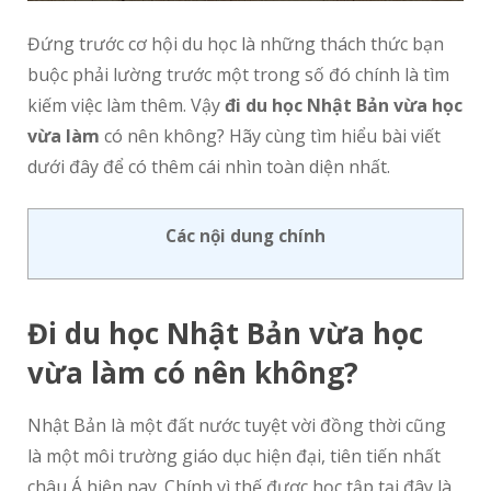
Đứng trước cơ hội du học là những thách thức bạn
buộc phải lường trước một trong số đó chính là tìm
kiếm việc làm thêm. Vậy
đi du học Nhật Bản vừa học
vừa làm
có nên không? Hãy cùng tìm hiểu bài viết
dưới đây để có thêm cái nhìn toàn diện nhất.
Các nội dung chính
Đi du h
ọ
c Nh
ậ
t B
ả
n v
ừ
a h
ọ
c
v
ừ
a làm có nên không?
Nhật Bản là một đất nước tuyệt vời đồng thời cũng
là một môi trường giáo dục hiện đại, tiên tiến nhất
châu Á hiện nay. Chính vì thế được học tập tại đây là