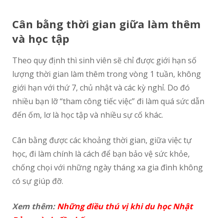
Cân b
ằ
ng th
ờ
i gian gi
ữ
a làm thêm
và h
ọ
c t
ậ
p
Theo quy định thì sinh viên sẽ chỉ được giới hạn số
lượng thời gian làm thêm trong vòng 1 tuần, không
giới hạn với thứ 7, chủ nhật và các kỳ nghỉ. Do đó
nhiều bạn lỡ “tham công tiếc việc” đi làm quá sức dẫn
đến ốm, lơ là học tập và nhiều sự cố khác.
Cân bằng được các khoảng thời gian, giữa việc tự
học, đi làm chính là cách để bạn bảo vệ sức khỏe,
chống chọi với những ngày tháng xa gia đình không
có sự giúp đỡ.
Xem thêm:
Những điều thú vị khi du học Nhật