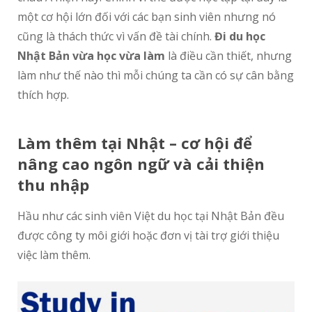
một cơ hội lớn đối với các bạn sinh viên nhưng nó
cũng là thách thức vì vấn đề tài chính.
Đi du học
Nhật Bản vừa học vừa làm
là điều cần thiết, nhưng
làm như thế nào thì mỗi chúng ta cần có sự cân bằng
thích hợp.
Làm thêm t
ạ
i Nh
ậ
t – c
ơ
h
ộ
i đ
ể
nâng cao ngôn ng
ữ
và c
ả
i thi
ệ
n
thu nh
ậ
p
Hầu như các sinh viên Việt du học tại Nhật Bản đều
được công ty môi giới hoặc đơn vị tài trợ giới thiệu
việc làm thêm.