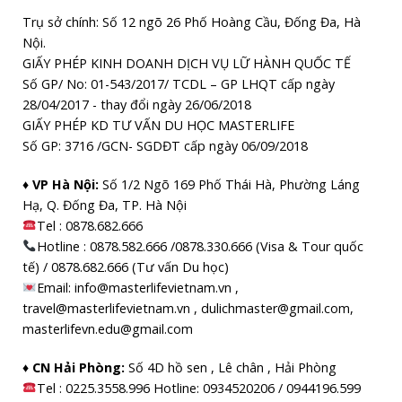
Trụ sở chính: Số 12 ngõ 26 Phố Hoàng Cầu, Đống Đa, Hà
Nội.
GIẤY PHÉP KINH DOANH DỊCH VỤ LỮ HÀNH QUỐC TẾ
Số GP/ No: 01-543/2017/ TCDL – GP LHQT cấp ngày
28/04/2017 - thay đổi ngày 26/06/2018
GIẤY PHÉP KD TƯ VẤN DU HỌC MASTERLIFE
Số GP: 3716 /GCN- SGDĐT cấp ngày 06/09/2018
♦ VP Hà Nội:
Số 1/2 Ngõ 169 Phố Thái Hà, Phường Láng
Hạ, Q. Đống Đa, TP. Hà Nội
Tel :
0878.682.666
Hotline : 0878.582.666 /0878.330.666 (Visa & Tour quốc
tế) / 0878.682.666 (Tư vấn Du học)
Email: info@masterlifevietnam.vn ,
travel@masterlifevietnam.vn , dulichmaster@gmail.com,
masterlifevn.edu@gmail.com
♦ CN Hải Phòng:
Số 4D hồ sen , Lê chân , Hải Phòng
Tel : 0225.3558.996 Hotline: 0934520206 / 0944196.599