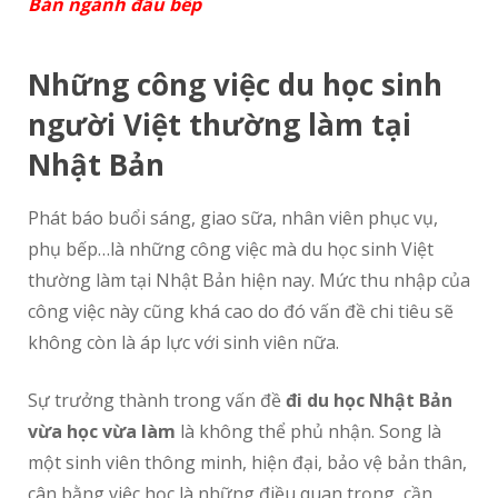
Bản ngành đầu bếp
Nh
ữ
ng công vi
ệ
c du h
ọ
c sinh
ng
ườ
i Vi
ệ
t th
ườ
ng làm t
ạ
i
Nh
ậ
t B
ả
n
Phát báo buổi sáng, giao sữa, nhân viên phục vụ,
phụ bếp…là những công việc mà du học sinh Việt
thường làm tại Nhật Bản hiện nay. Mức thu nhập của
công việc này cũng khá cao do đó vấn đề chi tiêu sẽ
không còn là áp lực với sinh viên nữa.
Sự trưởng thành trong vấn đề
đi du học Nhật Bản
vừa học vừa làm
là không thể phủ nhận. Song là
một sinh viên thông minh, hiện đại, bảo vệ bản thân,
cân bằng việc học là những điều quan trọng, cần