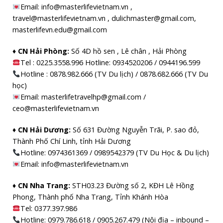
Email: info@masterlifevietnam.vn ,
travel@masterlifevietnam.vn , dulichmaster@gmail.com,
masterlifevn.edu@gmail.com
♦ CN Hải Phòng:
Số 4D hồ sen , Lê chân , Hải Phòng
Tel : 0225.3558.996 Hotline: 0934520206 / 0944196.599
Hotline : 0878.982.666 (TV Du lịch) / 0878.682.666 (TV Du
học)
Email: masterlifetravelhp@gmail.com /
ceo@masterlifevietnam.vn
♦ CN Hải Dương:
Số 631 Đường Nguyễn Trãi, P. sao đỏ,
Thành Phố Chí Linh, tỉnh Hải Dương
Hotline: 0974361369 / 0989542379 (TV Du Học & Du lịch)
Email: info@masterlifevietnam.vn
♦ CN Nha Trang:
STH03.23 Đường số 2, KĐH Lê Hồng
Phong, Thành phố Nha Trang, Tỉnh Khánh Hòa
Tel: 0377.397.986
Hotline: 0979.786.618 / 0905.267.479 (Nội địa – inbound –