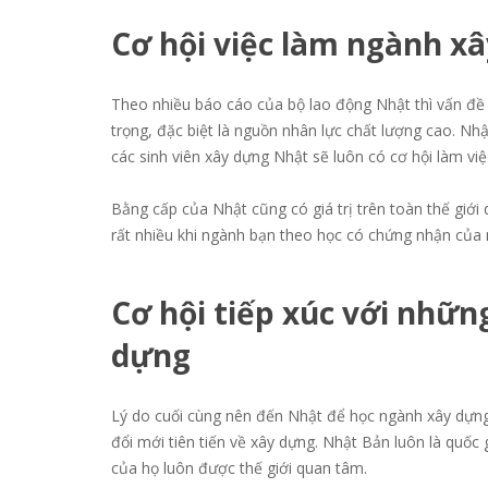
C
ơ
h
ộ
i vi
ệ
c làm ngành xâ
Theo nhiều báo cáo của bộ lao động Nhật thì vấn đề 
trọng, đặc biệt là nguồn nhân lực chất lượng cao. N
các sinh viên xây dựng Nhật sẽ luôn có cơ hội làm vi
Bằng cấp của Nhật cũng có giá trị trên toàn thế giớ
rất nhiều khi ngành bạn theo học có chứng nhận của
C
ơ
h
ộ
i ti
ế
p xúc v
ớ
i nh
ữ
n
d
ự
ng
Lý do cuối cùng nên đến Nhật để học ngành xây dựng 
đổi mới tiên tiến về xây dựng. Nhật Bản luôn là quố
của họ luôn được thế giới quan tâm.