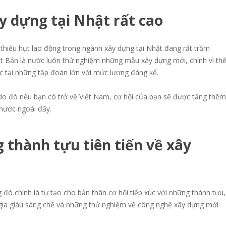
y d
ự
ng t
ạ
i Nh
ậ
t r
ấ
t cao
thiếu hụt lao động trong ngành xây dựng tại Nhật đang rất trầm
hật Bản là nước luôn thử nghiệm những mẫu xây dựng mới, chính vì th
ệc tại những tập đoàn lớn với mức lương đáng kể.
i do đó nếu bạn có trở về Việt Nam, cơ hội của bạn sẽ được tăng thêm
 nước ngoài đấy.
g thành t
ự
u tiên ti
ế
n v
ề
xây
đó chính là tự tạo cho bản thân cơ hội tiếp xúc với những thành tựu,
c gia giàu sáng chế và những thử nghiệm về công nghệ xây dựng mới