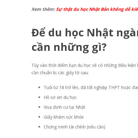
Xem thêm:
Sự thật du học Nhật Bản không dễ ki
Đ
ể
du h
ọ
c Nh
ậ
t ngà
c
ầ
n nh
ữ
ng gì?
Tùy vào thời điểm bạn du học sẽ có những điều kiện
cần chuẩn bị các giấy tờ sau:
Tuổi từ 18 trở lên, đã tốt nghiệp THPT hoặc đ
Hồ sơ xin du học
Visa định cư tại Nhật
Giấy khám sức khỏe
Chứng minh tài chính (nếu cần)