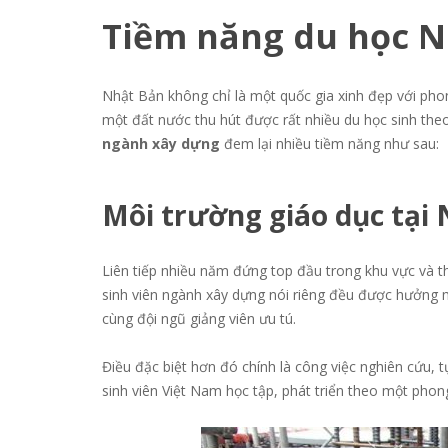
Ti
ề
m năng du h
ọ
c 
Nhật Bản không chỉ là một quốc gia xinh đẹp với pho
một đất nước thu hút được rất nhiều du học sinh theo
ngành xây dựng
đem lại nhiều tiềm năng như sau:
Môi tr
ườ
ng giáo d
ụ
c t
ạ
i
Liên tiếp nhiều năm đứng top đầu trong khu vực và th
sinh viên ngành xây dựng nói riêng đều được hưởng mộ
cùng đội ngũ giảng viên ưu tú.
Điều đặc biệt hơn đó chính là công việc nghiên cứu, t
sinh viên Việt Nam học tập, phát triển theo một phon