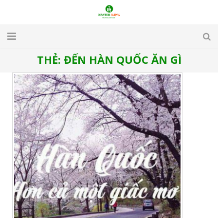
THẺ:
ĐẾN HÀN QUỐC ĂN GÌ
TRANG CHỦ
GIỚI THIỆU
DU LỊCH
DU HỌC
VISA
APARTMENT & HOTEL
TUYỂN DỤNG
LIÊN HỆ