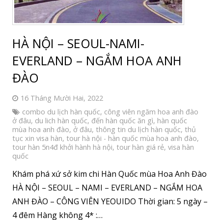
HÀ NỘI – SEOUL-NAMI-
EVERLAND – NGẮM HOA ANH
ĐÀO
16 Tháng Mười Hai, 2022
combo du lịch hàn quốc
,
công viên ngăm hoa anh đào
ở đâu
,
du lich hàn quốc
,
đến hàn quốc ăn gì
,
hàn quốc
mùa hoa anh đào
,
ở đâu
,
thông tin du lịch hàn quốc
,
thủ
tục xin visa hàn
,
tour hà nội - hàn quốc mùa hoa anh đào
,
tour hàn 5n4đ khởi hành hà nội
,
tour hàn giá rẻ
,
visa hàn
quốc
Khám phá xứ sở kim chi Hàn Quốc mùa Hoa Anh Đào
HÀ NỘI – SEOUL – NAMI – EVERLAND – NGẮM HOA
ANH ĐÀO – CÔNG VIÊN YEOUIDO Thời gian: 5 ngày –
4 đêm Hàng không 4* :…