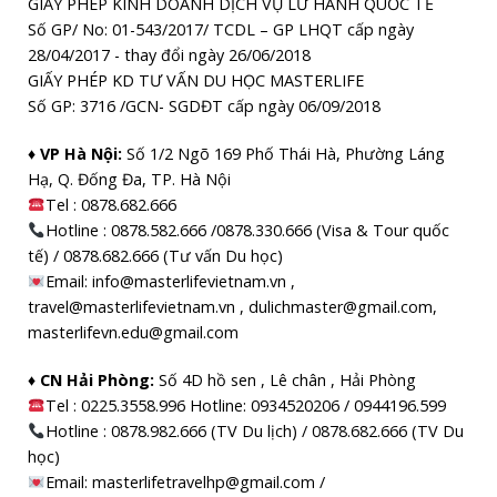
GIẤY PHÉP KINH DOANH DỊCH VỤ LỮ HÀNH QUỐC TẾ
Số GP/ No: 01-543/2017/ TCDL – GP LHQT cấp ngày
28/04/2017 - thay đổi ngày 26/06/2018
GIẤY PHÉP KD TƯ VẤN DU HỌC MASTERLIFE
Số GP: 3716 /GCN- SGDĐT cấp ngày 06/09/2018
♦ VP Hà Nội:
Số 1/2 Ngõ 169 Phố Thái Hà, Phường Láng
Hạ, Q. Đống Đa, TP. Hà Nội
Tel :
0878.682.666
Hotline : 0878.582.666 /0878.330.666 (Visa & Tour quốc
tế) / 0878.682.666 (Tư vấn Du học)
Email: info@masterlifevietnam.vn ,
travel@masterlifevietnam.vn , dulichmaster@gmail.com,
masterlifevn.edu@gmail.com
♦ CN Hải Phòng:
Số 4D hồ sen , Lê chân , Hải Phòng
Tel : 0225.3558.996 Hotline: 0934520206 / 0944196.599
Hotline : 0878.982.666 (TV Du lịch) / 0878.682.666 (TV Du
học)
Email: masterlifetravelhp@gmail.com /