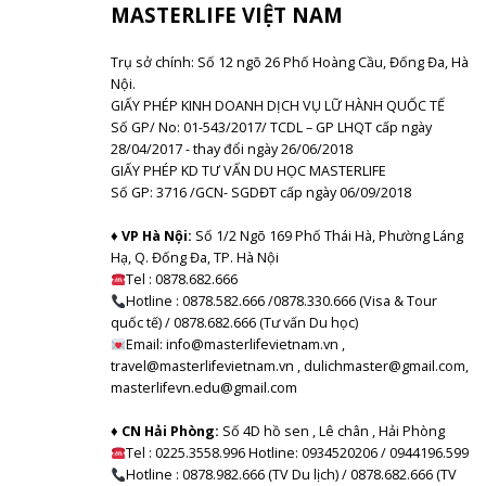
MASTERLIFE VIỆT NAM
Trụ sở chính: Số 12 ngõ 26 Phố Hoàng Cầu, Đống Đa, Hà
Nội.
GIẤY PHÉP KINH DOANH DỊCH VỤ LỮ HÀNH QUỐC TẾ
Số GP/ No: 01-543/2017/ TCDL – GP LHQT cấp ngày
28/04/2017 - thay đổi ngày 26/06/2018
GIẤY PHÉP KD TƯ VẤN DU HỌC MASTERLIFE
Số GP: 3716 /GCN- SGDĐT cấp ngày 06/09/2018
♦ VP Hà Nội:
Số 1/2 Ngõ 169 Phố Thái Hà, Phường Láng
Hạ, Q. Đống Đa, TP. Hà Nội
Tel :
0878.682.666
Hotline : 0878.582.666 /0878.330.666 (Visa & Tour
quốc tế) / 0878.682.666 (Tư vấn Du học)
Email: info@masterlifevietnam.vn ,
travel@masterlifevietnam.vn , dulichmaster@gmail.com,
masterlifevn.edu@gmail.com
♦ CN Hải Phòng:
Số 4D hồ sen , Lê chân , Hải Phòng
Tel : 0225.3558.996 Hotline: 0934520206 / 0944196.599
Hotline : 0878.982.666 (TV Du lịch) / 0878.682.666 (TV