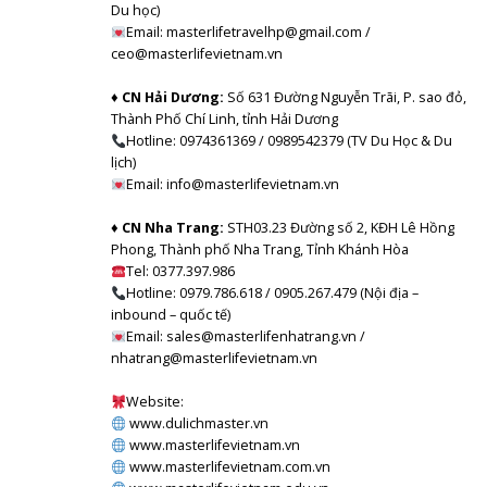
Du học)
Email: masterlifetravelhp@gmail.com /
ceo@masterlifevietnam.vn
♦ CN Hải Dương:
Số 631 Đường Nguyễn Trãi, P. sao đỏ,
Thành Phố Chí Linh, tỉnh Hải Dương
Hotline: 0974361369 / 0989542379 (TV Du Học & Du
lịch)
Email: info@masterlifevietnam.vn
♦ CN Nha Trang:
STH03.23 Đường số 2, KĐH Lê Hồng
Phong, Thành phố Nha Trang, Tỉnh Khánh Hòa
Tel: 0377.397.986
Hotline: 0979.786.618 / 0905.267.479 (Nội địa –
inbound – quốc tế)
Email: sales@masterlifenhatrang.vn /
nhatrang@masterlifevietnam.vn
Website:
www.dulichmaster.vn
www.masterlifevietnam.vn
www.masterlifevietnam.com.vn