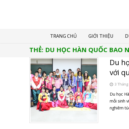
TRANG CHỦ
GIỚI THIỆU
D
THẺ:
DU HỌC HÀN QUỐC BAO N
Du họ
với q
3 Tháng
Du học Hà
mỗi sinh v
nghiêm tú