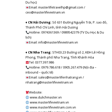
Du học)
Email: masterlifetravelhp@gmail.com /
ceo@masterlifevietnam.vn
♦ CN Hải Dương:
Số 631 Đường Nguyễn Trãi, P. sao đỏ,
Thành Phố Chí Linh, tỉnh Hải Dương
Hotline: 0974361369 / 0989542379 (TV Du Học & Du
lịch)
Email: info@masterlifevietnam.vn
♦ CN Nha Trang:
STH03.23 Đường số 2, KĐH Lê Hồng
Phong, Thành phố Nha Trang, Tỉnh Khánh Hòa
Tel: 0377.397.986
Hotline: 0979.786.618 / 0905.267.479 (Nội địa –
inbound – quốc tế)
Email: sales@masterlifenhatrang.vn /
nhatrang@masterlifevietnam.vn
Website:
www.dulichmaster.vn
www.masterlifevietnam.vn
www.masterlifevietnam.com.vn