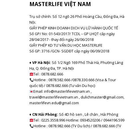
MASTERLIFE VIỆT NAM
Trụ sở chính: Số 12 ngõ 26 Phố Hoàng Cầu, Đống Đa, Hà
Nội.
GIẤY PHÉP KINH DOANH DỊCH VỤ LỮ HÀNH QUỐC TẾ
Số GP/ No: 01-543/2017/ TCDL – GP LHQT cấp ngày
28/04/2017 - thay đổi ngày 26/06/2018
GIẤY PHÉP KD TƯ VẤN DU HỌC MASTERLIFE
Số GP: 3716 /GCN- SGDĐT cấp ngày 06/09/2018
♦ VP Hà Nội:
Số 1/2 Ngõ 169 Phố Thái Hà, Phường Láng
Hạ, Q. Đống Đa, TP. Hà Nội
Tel :
0878.682.666
Hotline : 0878.582.666 /0878.330.666 (Visa & Tour
quốc tế) / 0878.682.666 (Tư vấn Du học)
Email: info@masterlifevietnam.vn ,
travel@masterlifevietnam.vn , dulichmaster@gmail.com,
masterlifevn.edu@gmail.com
♦ CN Hải Phòng:
Số 4D hồ sen , Lê chân , Hải Phòng
Tel : 0225.3558.996 Hotline: 0934520206 / 0944196.599
Hotline : 0878.982.666 (TV Du lịch) / 0878.682.666 (TV