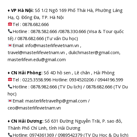
♦ VP Hà Nội:
Số 1/2 Ngõ 169 Phố Thái Hà, Phường Láng
Hạ, Q. Đống Đa, TP. Hà Nội
Tel :
0878.682.666
Hotline : 0878.582.666 /0878.330.666 (Visa & Tour quốc
tế) / 0878.682.666 (Tư vấn Du học)
Email: info@masterlifevietnam.vn ,
travel@masterlifevietnam.vn , dulichmaster@gmail.com,
masterlifevn.edu@gmail.com
♦ CN Hải Phòng:
Số 4D hồ sen , Lê chân , Hải Phòng
Tel : 0225.3558.996 Hotline: 0934520206 / 0944196.599
Hotline : 0878.982.666 (TV Du lịch) / 0878.682.666 (TV Du
học)
Email: masterlifetravelhp@gmail.com /
ceo@masterlifevietnam.vn
♦ CN Hải Dương:
Số 631 Đường Nguyễn Trãi, P. sao đỏ,
Thành Phố Chí Linh, tỉnh Hải Dương
Hotline: 0974361369 / 0989542379 (TV Du Học & Du lịch)