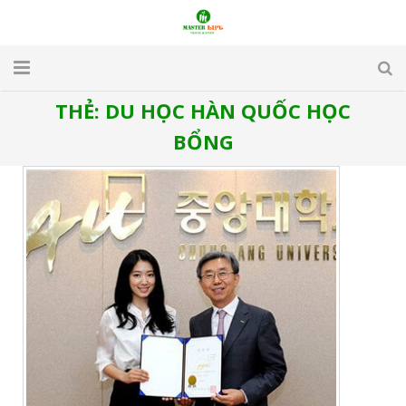
THẺ:
DU HỌC HÀN QUỐC HỌC
TRANG CHỦ
BỔNG
GIỚI THIỆU
DU LỊCH
DU HỌC
VISA
APARTMENT & HOTEL
TUYỂN DỤNG
LIÊN HỆ