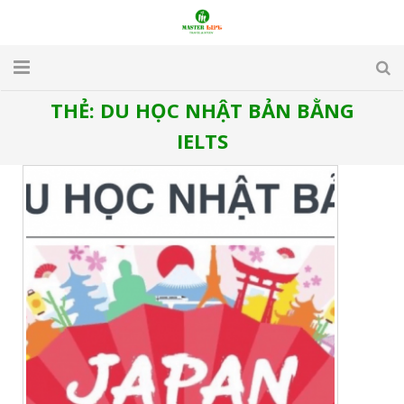
THẺ:
DU HỌC NHẬT BẢN BẰNG
TRANG CHỦ
IELTS
GIỚI THIỆU
DU LỊCH
DU HỌC
VISA
APARTMENT & HOTEL
TUYỂN DỤNG
LIÊN HỆ