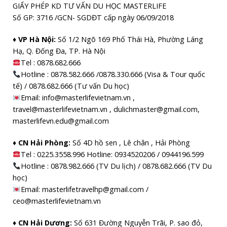
GIẤY PHÉP KD TƯ VẤN DU HỌC MASTERLIFE
Số GP: 3716 /GCN- SGDĐT cấp ngày 06/09/2018
♦ VP Hà Nội:
Số 1/2 Ngõ 169 Phố Thái Hà, Phường Láng
Hạ, Q. Đống Đa, TP. Hà Nội
Tel :
0878.682.666
Hotline : 0878.582.666 /0878.330.666 (Visa & Tour quốc
tế) / 0878.682.666 (Tư vấn Du học)
Email: info@masterlifevietnam.vn ,
travel@masterlifevietnam.vn , dulichmaster@gmail.com,
masterlifevn.edu@gmail.com
♦ CN Hải Phòng:
Số 4D hồ sen , Lê chân , Hải Phòng
Tel : 0225.3558.996 Hotline: 0934520206 / 0944196.599
Hotline : 0878.982.666 (TV Du lịch) / 0878.682.666 (TV Du
học)
Email: masterlifetravelhp@gmail.com /
ceo@masterlifevietnam.vn
♦ CN Hải Dương:
Số 631 Đường Nguyễn Trãi, P. sao đỏ,