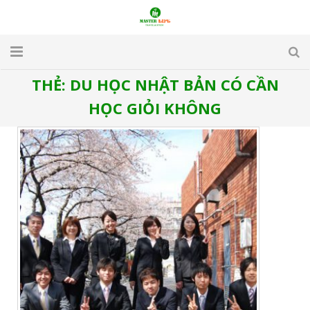
THẺ:
DU HỌC NHẬT BẢN CÓ CẦN
TRANG CHỦ
HỌC GIỎI KHÔNG
GIỚI THIỆU
DU LỊCH
DU HỌC
VISA
APARTMENT & HOTEL
TUYỂN DỤNG
LIÊN HỆ