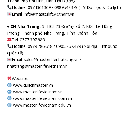
Thành Phố Chí Linh, tỉnh Hải Dương
Hotline: 0974361369 / 0989542379 (TV Du Học & Du lịch)
Email: info@masterlifevietnam.vn
♦ CN Nha Trang:
STH03.23 Đường số 2, KĐH Lê Hồng
Phong, Thành phố Nha Trang, Tỉnh Khánh Hòa
Tel: 0377.397.986
Hotline: 0979.786.618 / 0905.267.479 (Nội địa – inbound –
quốc tế)
Email: sales@masterlifenhatrang.vn /
nhatrang@masterlifevietnam.vn
Website:
www.dulichmaster.vn
www.masterlifevietnam.vn
www.masterlifevietnam.com.vn
www.masterlifevietnam.edu.vn