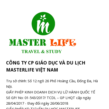
CÔNG TY CP GIÁO DỤC VÀ DU LỊCH
MASTERLIFE VIỆT NAM
Trụ sở chính: Số 12 ngõ 26 Phố Hoàng Cầu, Đống Đa, Hà
Nội.
GIẤY PHÉP KINH DOANH DỊCH VỤ LỮ HÀNH QUỐC TẾ
Số GP/ No: 01-543/2017/ TCDL – GP LHQT cấp ngày
28/04/2017 - thay đổi ngày 26/06/2018
GIẤY PHÉP KD TƯ VẤN DU HỌC MASTERLIFE