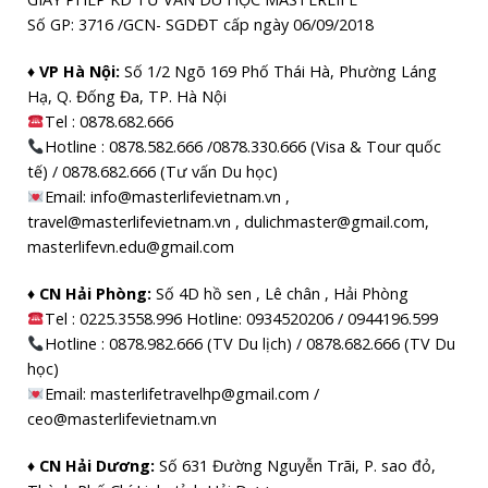
Số GP: 3716 /GCN- SGDĐT cấp ngày 06/09/2018
♦ VP Hà Nội:
Số 1/2 Ngõ 169 Phố Thái Hà, Phường Láng
Hạ, Q. Đống Đa, TP. Hà Nội
Tel :
0878.682.666
Hotline : 0878.582.666 /0878.330.666 (Visa & Tour quốc
tế) / 0878.682.666 (Tư vấn Du học)
Email: info@masterlifevietnam.vn ,
travel@masterlifevietnam.vn , dulichmaster@gmail.com,
masterlifevn.edu@gmail.com
♦ CN Hải Phòng:
Số 4D hồ sen , Lê chân , Hải Phòng
Tel : 0225.3558.996 Hotline: 0934520206 / 0944196.599
Hotline : 0878.982.666 (TV Du lịch) / 0878.682.666 (TV Du
học)
Email: masterlifetravelhp@gmail.com /
ceo@masterlifevietnam.vn
♦ CN Hải Dương:
Số 631 Đường Nguyễn Trãi, P. sao đỏ,