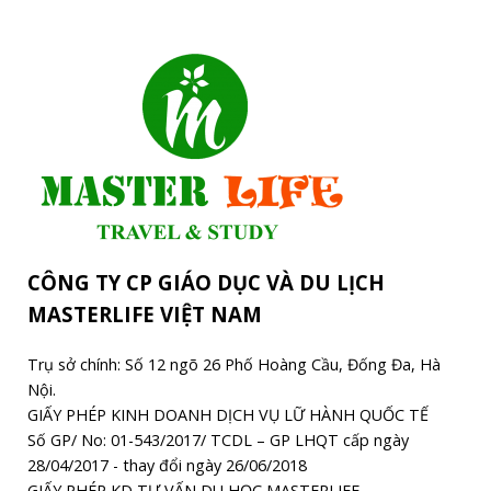
CÔNG TY CP GIÁO DỤC VÀ DU LỊCH
MASTERLIFE VIỆT NAM
Trụ sở chính: Số 12 ngõ 26 Phố Hoàng Cầu, Đống Đa, Hà
Nội.
GIẤY PHÉP KINH DOANH DỊCH VỤ LỮ HÀNH QUỐC TẾ
Số GP/ No: 01-543/2017/ TCDL – GP LHQT cấp ngày
28/04/2017 - thay đổi ngày 26/06/2018
GIẤY PHÉP KD TƯ VẤN DU HỌC MASTERLIFE