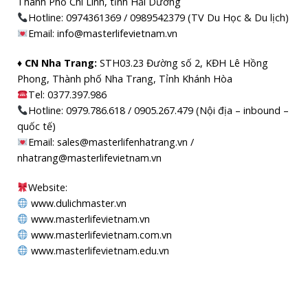
Thành Phố Chí Linh, tỉnh Hải Dương
Hotline: 0974361369 / 0989542379 (TV Du Học & Du lịch)
Email: info@masterlifevietnam.vn
♦ CN Nha Trang:
STH03.23 Đường số 2, KĐH Lê Hồng
Phong, Thành phố Nha Trang, Tỉnh Khánh Hòa
Tel: 0377.397.986
Hotline: 0979.786.618 / 0905.267.479 (Nội địa – inbound –
quốc tế)
Email: sales@masterlifenhatrang.vn /
nhatrang@masterlifevietnam.vn
Website:
www.dulichmaster.vn
www.masterlifevietnam.vn
www.masterlifevietnam.com.vn
www.masterlifevietnam.edu.vn