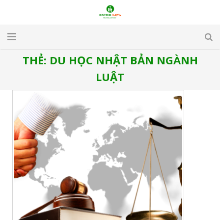
THẺ:
DU HỌC NHẬT BẢN NGÀNH
TRANG CHỦ
LUẬT
GIỚI THIỆU
DU LỊCH
DU HỌC
VISA
APARTMENT & HOTEL
TUYỂN DỤNG
LIÊN HỆ