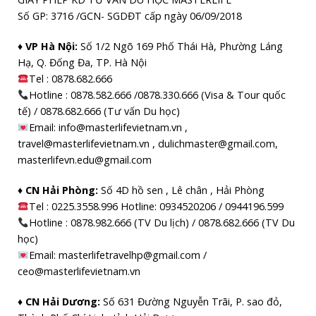
Số GP: 3716 /GCN- SGDĐT cấp ngày 06/09/2018
♦ VP Hà Nội:
Số 1/2 Ngõ 169 Phố Thái Hà, Phường Láng
Hạ, Q. Đống Đa, TP. Hà Nội
Tel :
0878.682.666
Hotline : 0878.582.666 /0878.330.666 (Visa & Tour quốc
tế) / 0878.682.666 (Tư vấn Du học)
Email: info@masterlifevietnam.vn ,
travel@masterlifevietnam.vn , dulichmaster@gmail.com,
masterlifevn.edu@gmail.com
♦ CN Hải Phòng:
Số 4D hồ sen , Lê chân , Hải Phòng
Tel : 0225.3558.996 Hotline: 0934520206 / 0944196.599
Hotline : 0878.982.666 (TV Du lịch) / 0878.682.666 (TV Du
học)
Email: masterlifetravelhp@gmail.com /
ceo@masterlifevietnam.vn
♦ CN Hải Dương:
Số 631 Đường Nguyễn Trãi, P. sao đỏ,