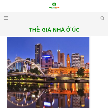
THẺ:
GIÁ NHÀ Ở ÚC
TRANG CHỦ
GIỚI THIỆU
DU LỊCH
DU HỌC
VISA
APARTMENT & HOTEL
TUYỂN DỤNG
LIÊN HỆ