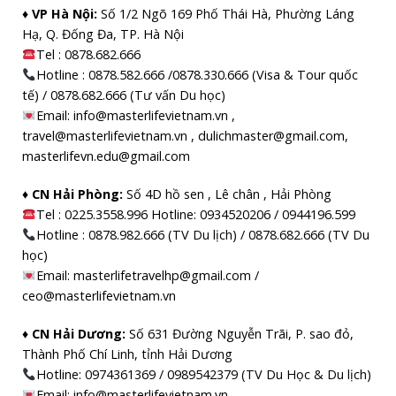
♦ VP Hà Nội:
Số 1/2 Ngõ 169 Phố Thái Hà, Phường Láng
Hạ, Q. Đống Đa, TP. Hà Nội
Tel :
0878.682.666
Hotline : 0878.582.666 /0878.330.666 (Visa & Tour quốc
tế) / 0878.682.666 (Tư vấn Du học)
Email: info@masterlifevietnam.vn ,
travel@masterlifevietnam.vn , dulichmaster@gmail.com,
masterlifevn.edu@gmail.com
♦ CN Hải Phòng:
Số 4D hồ sen , Lê chân , Hải Phòng
Tel : 0225.3558.996 Hotline: 0934520206 / 0944196.599
Hotline : 0878.982.666 (TV Du lịch) / 0878.682.666 (TV Du
học)
Email: masterlifetravelhp@gmail.com /
ceo@masterlifevietnam.vn
♦ CN Hải Dương:
Số 631 Đường Nguyễn Trãi, P. sao đỏ,
Thành Phố Chí Linh, tỉnh Hải Dương
Hotline: 0974361369 / 0989542379 (TV Du Học & Du lịch)
Email: info@masterlifevietnam.vn