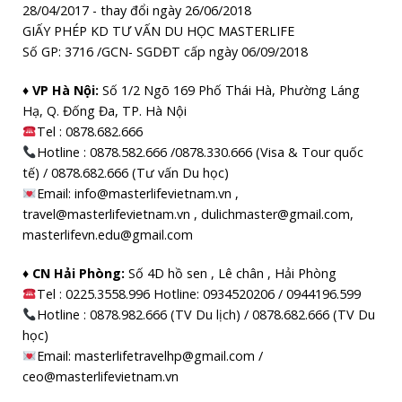
28/04/2017 - thay đổi ngày 26/06/2018
GIẤY PHÉP KD TƯ VẤN DU HỌC MASTERLIFE
Số GP: 3716 /GCN- SGDĐT cấp ngày 06/09/2018
♦ VP Hà Nội:
Số 1/2 Ngõ 169 Phố Thái Hà, Phường Láng
Hạ, Q. Đống Đa, TP. Hà Nội
Tel :
0878.682.666
Hotline : 0878.582.666 /0878.330.666 (Visa & Tour quốc
tế) / 0878.682.666 (Tư vấn Du học)
Email: info@masterlifevietnam.vn ,
travel@masterlifevietnam.vn , dulichmaster@gmail.com,
masterlifevn.edu@gmail.com
♦ CN Hải Phòng:
Số 4D hồ sen , Lê chân , Hải Phòng
Tel : 0225.3558.996 Hotline: 0934520206 / 0944196.599
Hotline : 0878.982.666 (TV Du lịch) / 0878.682.666 (TV Du
học)
Email: masterlifetravelhp@gmail.com /
ceo@masterlifevietnam.vn