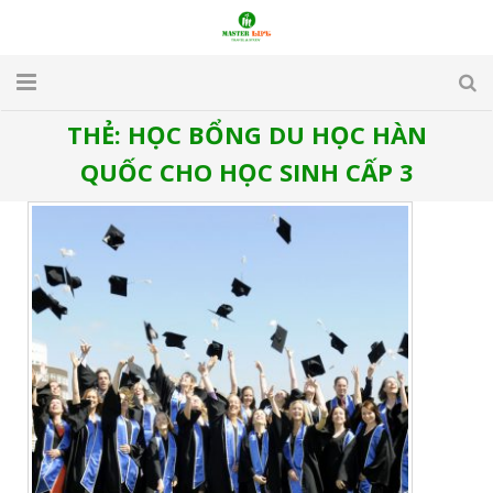
THẺ:
HỌC BỔNG DU HỌC HÀN
TRANG CHỦ
QUỐC CHO HỌC SINH CẤP 3
GIỚI THIỆU
DU LỊCH
DU HỌC
VISA
APARTMENT & HOTEL
TUYỂN DỤNG
LIÊN HỆ