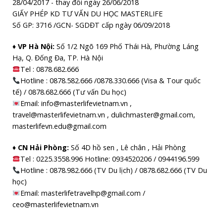
28/04/2017 - thay đổi ngày 26/06/2018
GIẤY PHÉP KD TƯ VẤN DU HỌC MASTERLIFE
Số GP: 3716 /GCN- SGDĐT cấp ngày 06/09/2018
♦ VP Hà Nội:
Số 1/2 Ngõ 169 Phố Thái Hà, Phường Láng
Hạ, Q. Đống Đa, TP. Hà Nội
Tel :
0878.682.666
Hotline : 0878.582.666 /0878.330.666 (Visa & Tour quốc
tế) / 0878.682.666 (Tư vấn Du học)
Email: info@masterlifevietnam.vn ,
travel@masterlifevietnam.vn , dulichmaster@gmail.com,
masterlifevn.edu@gmail.com
♦ CN Hải Phòng:
Số 4D hồ sen , Lê chân , Hải Phòng
Tel : 0225.3558.996 Hotline: 0934520206 / 0944196.599
Hotline : 0878.982.666 (TV Du lịch) / 0878.682.666 (TV Du
học)
Email: masterlifetravelhp@gmail.com /
ceo@masterlifevietnam.vn