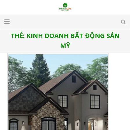
THẺ:
KINH DOANH BẤT ĐỘNG SẢN
TRANG CHỦ
MỸ
GIỚI THIỆU
DU LỊCH
DU HỌC
VISA
APARTMENT & HOTEL
TUYỂN DỤNG
LIÊN HỆ