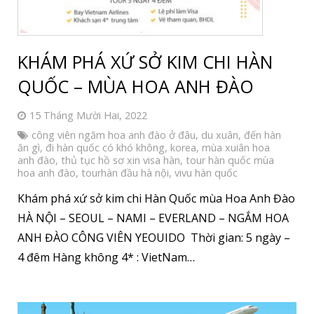
KHÁM PHÁ XỨ SỞ KIM CHI HÀN
QUỐC – MÙA HOA ANH ĐÀO
15 Tháng Mười Hai, 2022
công viên ngăm hoa anh đào ở đâu
,
du xuân
,
đến hàn
ăn gì
,
đi hàn quốc có khó không
,
korea
,
mùa xuiân hoa
anh đào
,
thủ tục hồ sơ xin visa hàn
,
tour hàn quốc mùa
hoa anh đào
,
tourhàn đầu hà nội
,
vivu hàn quốc
Khám phá xứ sở kim chi Hàn Quốc mùa Hoa Anh Đào
HÀ NỘI – SEOUL – NAMI – EVERLAND – NGẮM HOA
ANH ĐÀO CÔNG VIÊN YEOUIDO Thời gian: 5 ngày –
4 đêm Hàng không 4* : VietNam…