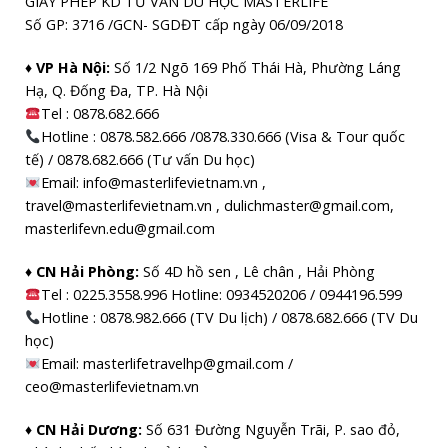
GIẤY PHÉP KD TƯ VẤN DU HỌC MASTERLIFE
Số GP: 3716 /GCN- SGDĐT cấp ngày 06/09/2018
♦ VP Hà Nội:
Số 1/2 Ngõ 169 Phố Thái Hà, Phường Láng
Hạ, Q. Đống Đa, TP. Hà Nội
Tel :
0878.682.666
Hotline : 0878.582.666 /0878.330.666 (Visa & Tour quốc
tế) / 0878.682.666 (Tư vấn Du học)
Email: info@masterlifevietnam.vn ,
travel@masterlifevietnam.vn , dulichmaster@gmail.com,
masterlifevn.edu@gmail.com
♦ CN Hải Phòng:
Số 4D hồ sen , Lê chân , Hải Phòng
Tel : 0225.3558.996 Hotline: 0934520206 / 0944196.599
Hotline : 0878.982.666 (TV Du lịch) / 0878.682.666 (TV Du
học)
Email: masterlifetravelhp@gmail.com /
ceo@masterlifevietnam.vn
♦ CN Hải Dương:
Số 631 Đường Nguyễn Trãi, P. sao đỏ,