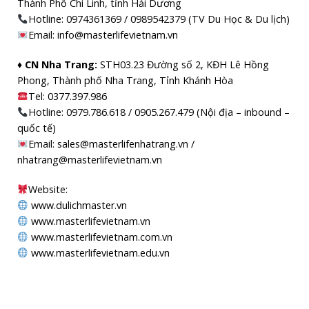
Thành Phố Chí Linh, tỉnh Hải Dương
Hotline: 0974361369 / 0989542379 (TV Du Học & Du lịch)
Email: info@masterlifevietnam.vn
♦ CN Nha Trang:
STH03.23 Đường số 2, KĐH Lê Hồng
Phong, Thành phố Nha Trang, Tỉnh Khánh Hòa
Tel: 0377.397.986
Hotline: 0979.786.618 / 0905.267.479 (Nội địa – inbound –
quốc tế)
Email: sales@masterlifenhatrang.vn /
nhatrang@masterlifevietnam.vn
Website:
www.dulichmaster.vn
www.masterlifevietnam.vn
www.masterlifevietnam.com.vn
www.masterlifevietnam.edu.vn