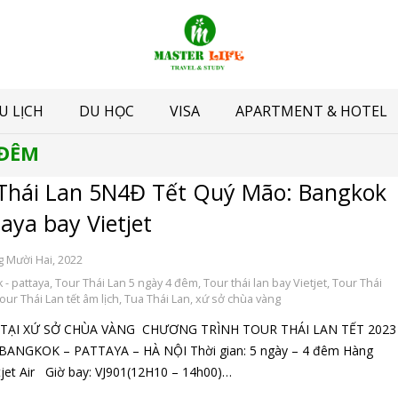
U LỊCH
DU HỌC
VISA
APARTMENT & HOTEL
 ĐÊM
Thái Lan 5N4Đ Tết Quý Mão: Bangkok
taya bay Vietjet
g Mười Hai, 2022
 - pattaya
,
Tour Thái Lan 5 ngày 4 đêm
,
Tour thái lan bay Vietjet
,
Tour Thái
our Thái Lan tết âm lịch
,
Tua Thái Lan
,
xứ sở chùa vàng
TẠI XỨ SỞ CHÙA VÀNG CHƯƠNG TRÌNH TOUR THÁI LAN TẾT 2023
BANGKOK – PATTAYA – HÀ NỘI Thời gian: 5 ngày – 4 đêm Hàng
tjet Air Giờ bay: VJ901(12H10 – 14h00)…