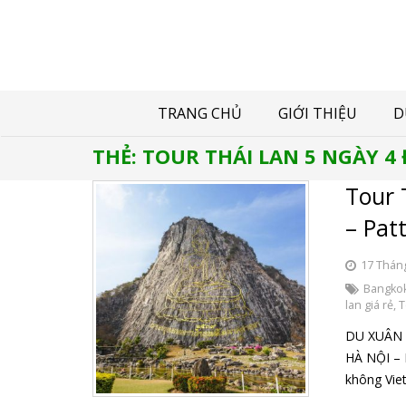
TRANG CHỦ
GIỚI THIỆU
D
THẺ:
TOUR THÁI LAN 5 NGÀY 4
Tour 
– Pat
17 Thán
Bangkok
lan giá rẻ
,
T
DU XUÂN 
HÀ NỘI – 
không Vie