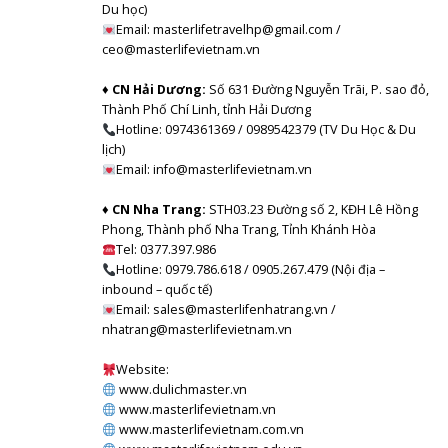
Du học)
Email: masterlifetravelhp@gmail.com /
ceo@masterlifevietnam.vn
♦ CN Hải Dương:
Số 631 Đường Nguyễn Trãi, P. sao đỏ,
Thành Phố Chí Linh, tỉnh Hải Dương
Hotline: 0974361369 / 0989542379 (TV Du Học & Du
lịch)
Email: info@masterlifevietnam.vn
♦ CN Nha Trang:
STH03.23 Đường số 2, KĐH Lê Hồng
Phong, Thành phố Nha Trang, Tỉnh Khánh Hòa
Tel: 0377.397.986
Hotline: 0979.786.618 / 0905.267.479 (Nội địa –
inbound – quốc tế)
Email: sales@masterlifenhatrang.vn /
nhatrang@masterlifevietnam.vn
Website:
www.dulichmaster.vn
www.masterlifevietnam.vn
www.masterlifevietnam.com.vn