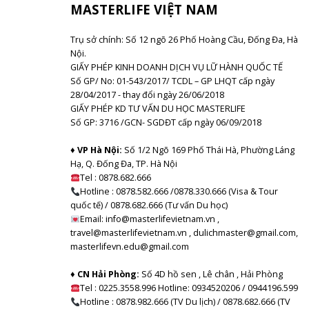
MASTERLIFE VIỆT NAM
Trụ sở chính: Số 12 ngõ 26 Phố Hoàng Cầu, Đống Đa, Hà
Nội.
GIẤY PHÉP KINH DOANH DỊCH VỤ LỮ HÀNH QUỐC TẾ
Số GP/ No: 01-543/2017/ TCDL – GP LHQT cấp ngày
28/04/2017 - thay đổi ngày 26/06/2018
GIẤY PHÉP KD TƯ VẤN DU HỌC MASTERLIFE
Số GP: 3716 /GCN- SGDĐT cấp ngày 06/09/2018
♦ VP Hà Nội:
Số 1/2 Ngõ 169 Phố Thái Hà, Phường Láng
Hạ, Q. Đống Đa, TP. Hà Nội
Tel :
0878.682.666
Hotline : 0878.582.666 /0878.330.666 (Visa & Tour
quốc tế) / 0878.682.666 (Tư vấn Du học)
Email: info@masterlifevietnam.vn ,
travel@masterlifevietnam.vn , dulichmaster@gmail.com,
masterlifevn.edu@gmail.com
♦ CN Hải Phòng:
Số 4D hồ sen , Lê chân , Hải Phòng
Tel : 0225.3558.996 Hotline: 0934520206 / 0944196.599
Hotline : 0878.982.666 (TV Du lịch) / 0878.682.666 (TV