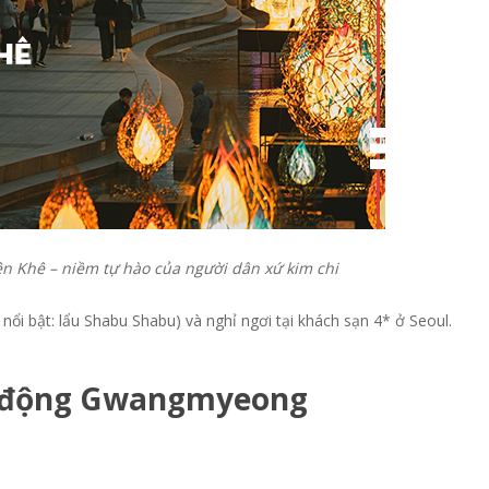
n Khê – niềm tự hào của người dân xứ kim chi
nổi bật: lẩu Shabu Shabu) và nghỉ ngơi tại khách sạn 4* ở Seoul.
g động Gwangmyeong