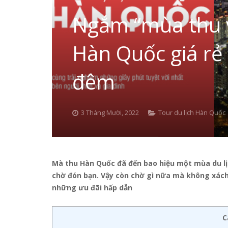
Ngắm “mùa thu và
Hàn Quốc giá rẻ 
đêm
3 Tháng Mười, 2022
Tour du lịch Hàn Quốc
Mà thu Hàn Quốc đã đến bao hiệu một mùa du lịc
chờ đón bạn. Vậy còn chờ gì nữa mà không xách v
những ưu đãi hấp dẫn
C