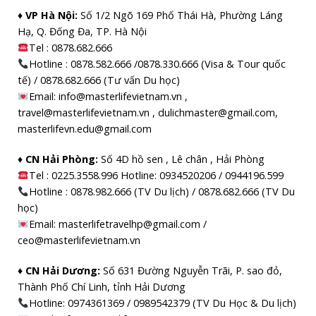
♦ VP Hà Nội:
Số 1/2 Ngõ 169 Phố Thái Hà, Phường Láng
Hạ, Q. Đống Đa, TP. Hà Nội
Tel :
0878.682.666
Hotline : 0878.582.666 /0878.330.666 (Visa & Tour quốc
tế) / 0878.682.666 (Tư vấn Du học)
Email: info@masterlifevietnam.vn ,
travel@masterlifevietnam.vn , dulichmaster@gmail.com,
masterlifevn.edu@gmail.com
♦ CN Hải Phòng:
Số 4D hồ sen , Lê chân , Hải Phòng
Tel : 0225.3558.996 Hotline: 0934520206 / 0944196.599
Hotline : 0878.982.666 (TV Du lịch) / 0878.682.666 (TV Du
học)
Email: masterlifetravelhp@gmail.com /
ceo@masterlifevietnam.vn
♦ CN Hải Dương:
Số 631 Đường Nguyễn Trãi, P. sao đỏ,
Thành Phố Chí Linh, tỉnh Hải Dương
Hotline: 0974361369 / 0989542379 (TV Du Học & Du lịch)