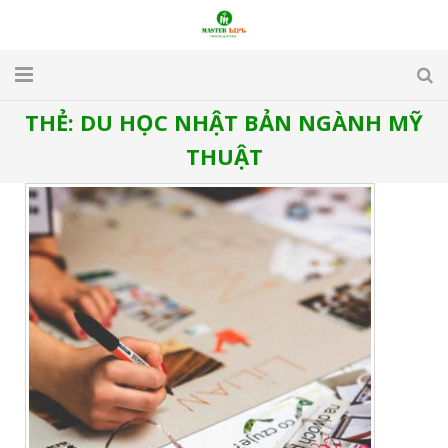
THẺ:
DU HỌC NHẬT BẢN NGÀNH MỸ
TRANG CHỦ
THUẬT
GIỚI THIỆU
DU LỊCH
DU HỌC
VISA
APARTMENT & HOTEL
TUYỂN DỤNG
LIÊN HỆ