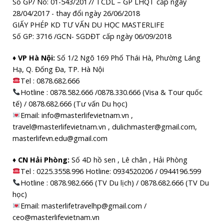
Số GP/ No: 01-543/2017/ TCDL – GP LHQT cấp ngày
28/04/2017 - thay đổi ngày 26/06/2018
GIẤY PHÉP KD TƯ VẤN DU HỌC MASTERLIFE
Số GP: 3716 /GCN- SGDĐT cấp ngày 06/09/2018
♦ VP Hà Nội:
Số 1/2 Ngõ 169 Phố Thái Hà, Phường Láng
Hạ, Q. Đống Đa, TP. Hà Nội
Tel :
0878.682.666
Hotline : 0878.582.666 /0878.330.666 (Visa & Tour quốc
tế) / 0878.682.666 (Tư vấn Du học)
Email: info@masterlifevietnam.vn ,
travel@masterlifevietnam.vn , dulichmaster@gmail.com,
masterlifevn.edu@gmail.com
♦ CN Hải Phòng:
Số 4D hồ sen , Lê chân , Hải Phòng
Tel : 0225.3558.996 Hotline: 0934520206 / 0944196.599
Hotline : 0878.982.666 (TV Du lịch) / 0878.682.666 (TV Du
học)
Email: masterlifetravelhp@gmail.com /
ceo@masterlifevietnam.vn