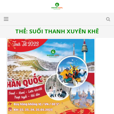
THẺ:
SUỐI THANH XUYÊN KHÊ
TRANG CHỦ
GIỚI THIỆU
DU LỊCH
DU HỌC
VISA
APARTMENT & HOTEL
TUYỂN DỤNG
LIÊN HỆ