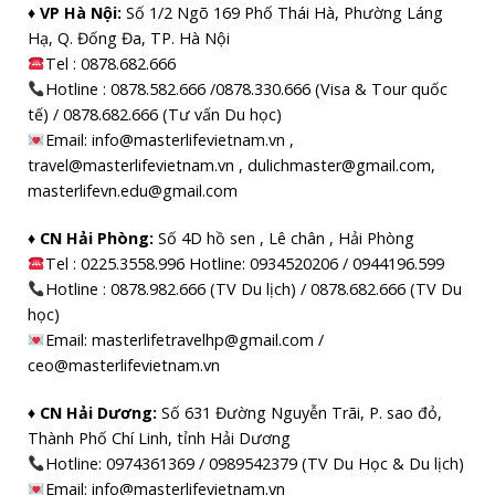
♦ VP Hà Nội:
Số 1/2 Ngõ 169 Phố Thái Hà, Phường Láng
Hạ, Q. Đống Đa, TP. Hà Nội
Tel :
0878.682.666
Hotline : 0878.582.666 /0878.330.666 (Visa & Tour quốc
tế) / 0878.682.666 (Tư vấn Du học)
Email: info@masterlifevietnam.vn ,
travel@masterlifevietnam.vn , dulichmaster@gmail.com,
masterlifevn.edu@gmail.com
♦ CN Hải Phòng:
Số 4D hồ sen , Lê chân , Hải Phòng
Tel : 0225.3558.996 Hotline: 0934520206 / 0944196.599
Hotline : 0878.982.666 (TV Du lịch) / 0878.682.666 (TV Du
học)
Email: masterlifetravelhp@gmail.com /
ceo@masterlifevietnam.vn
♦ CN Hải Dương:
Số 631 Đường Nguyễn Trãi, P. sao đỏ,
Thành Phố Chí Linh, tỉnh Hải Dương
Hotline: 0974361369 / 0989542379 (TV Du Học & Du lịch)
Email: info@masterlifevietnam.vn