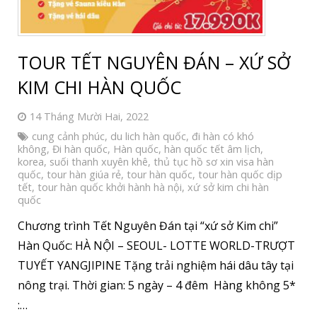
TOUR TẾT NGUYÊN ĐÁN – XỨ SỞ
KIM CHI HÀN QUỐC
14 Tháng Mười Hai, 2022
cung cảnh phúc
,
du lich hàn quốc
,
đi hàn có khó
không
,
Đi hàn quốc
,
Hàn quốc
,
hàn quốc tết âm lịch
,
korea
,
suối thanh xuyên khê
,
thủ tục hồ sơ xin visa hàn
quốc
,
tour hàn giúa rẻ
,
tour hàn quốc
,
tour hàn quốc dịp
tết
,
tour hàn quốc khởi hành hà nội
,
xứ sở kim chi hàn
quốc
Chương trình Tết Nguyên Đán tại “xứ sở Kim chi”
Hàn Quốc: HÀ NỘI – SEOUL- LOTTE WORLD-TRƯỢT
TUYẾT YANGJIPINE Tặng trải nghiệm hái dâu tây tại
nông trại. Thời gian: 5 ngày – 4 đêm Hàng không 5*
:…