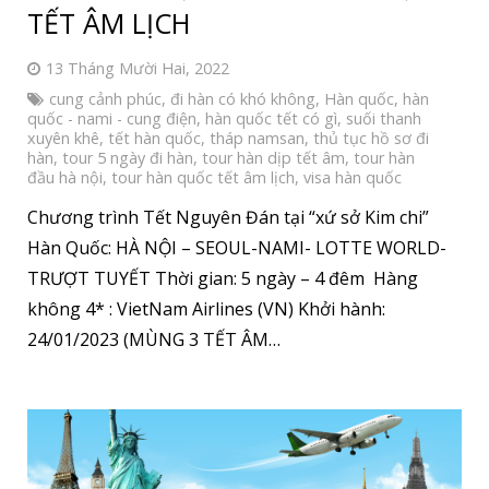
TẾT ÂM LỊCH
13 Tháng Mười Hai, 2022
cung cảnh phúc
,
đi hàn có khó không
,
Hàn quốc
,
hàn
quốc - nami - cung điện
,
hàn quốc tết có gì
,
suối thanh
xuyên khê
,
tết hàn quốc
,
tháp namsan
,
thủ tục hồ sơ đi
hàn
,
tour 5 ngày đi hàn
,
tour hàn dịp tết âm
,
tour hàn
đầu hà nội
,
tour hàn quốc tết âm lịch
,
visa hàn quốc
Chương trình Tết Nguyên Đán tại “xứ sở Kim chi”
Hàn Quốc: HÀ NỘI – SEOUL-NAMI- LOTTE WORLD-
TRƯỢT TUYẾT Thời gian: 5 ngày – 4 đêm Hàng
không 4* : VietNam Airlines (VN) Khởi hành:
24/01/2023 (MÙNG 3 TẾT ÂM…