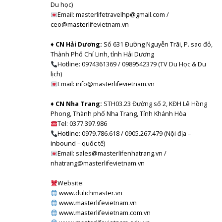
Du học)
Email: masterlifetravelhp@gmail.com /
ceo@masterlifevietnam.vn
♦ CN Hải Dương:
Số 631 Đường Nguyễn Trãi, P. sao đỏ,
Thành Phố Chí Linh, tỉnh Hải Dương
Hotline: 0974361369 / 0989542379 (TV Du Học & Du
lịch)
Email: info@masterlifevietnam.vn
♦ CN Nha Trang:
STH03.23 Đường số 2, KĐH Lê Hồng
Phong, Thành phố Nha Trang, Tỉnh Khánh Hòa
Tel: 0377.397.986
Hotline: 0979.786.618 / 0905.267.479 (Nội địa –
inbound – quốc tế)
Email: sales@masterlifenhatrang.vn /
nhatrang@masterlifevietnam.vn
Website:
www.dulichmaster.vn
www.masterlifevietnam.vn
www.masterlifevietnam.com.vn