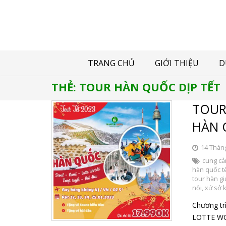
TRANG CHỦ
GIỚI THIỆU
D
THẺ:
TOUR HÀN QUỐC DỊP TẾT
TOUR
HÀN 
14 Thán
cung c
hàn quốc tế
tour hàn gi
nội
,
xứ sở 
Chương tr
LOTTE WOR