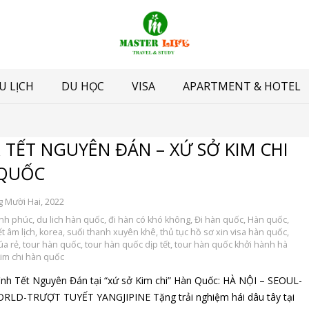
U LỊCH
DU HỌC
VISA
APARTMENT & HOTEL
 TẾT NGUYÊN ĐÁN – XỨ SỞ KIM CHI
QUỐC
g Mười Hai, 2022
ảnh phúc
,
du lich hàn quốc
,
đi hàn có khó không
,
Đi hàn quốc
,
Hàn quốc
,
t âm lịch
,
korea
,
suối thanh xuyên khê
,
thủ tục hồ sơ xin visa hàn quốc
,
úa rẻ
,
tour hàn quốc
,
tour hàn quốc dịp tết
,
tour hàn quốc khởi hành hà
kim chi hàn quốc
ình Tết Nguyên Đán tại “xứ sở Kim chi” Hàn Quốc: HÀ NỘI – SEOUL-
LD-TRƯỢT TUYẾT YANGJIPINE Tặng trải nghiệm hái dâu tây tại