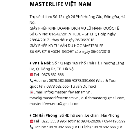
MASTERLIFE VIỆT NAM
Trụ sở chính: Số 12 ngõ 26 Phố Hoàng Cầu, Đống Đa, Hà
Nội.
GIẤY PHÉP KINH DOANH DỊCH VỤ LỮ HÀNH QUỐC TẾ
Số GP/ No: 01-543/2017/ TCDL – GP LHQT cấp ngày
28/04/2017 - thay đổi ngày 26/06/2018
GIẤY PHÉP KD TƯ VẤN DU HỌC MASTERLIFE
Số GP: 3716 /GCN- SGDĐT cấp ngày 06/09/2018
♦ VP Hà Nội:
Số 1/2 Ngõ 169 Phố Thái Hà, Phường Láng
Hạ, Q. Đống Đa, TP. Hà Nội
Tel :
0878.682.666
Hotline : 0878.582.666 /0878.330.666 (Visa & Tour
quốc tế) / 0878.682.666 (Tư vấn Du học)
Email: info@masterlifevietnam.vn ,
travel@masterlifevietnam.vn , dulichmaster@gmail.com,
masterlifevn.edu@gmail.com
♦ CN Hải Phòng:
Số 4D hồ sen , Lê chân , Hải Phòng
Tel : 0225.3558.996 Hotline: 0934520206 / 0944196.599
Hotline : 0878.982.666 (TV Du lịch) / 0878.682.666 (TV